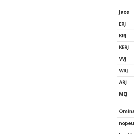
Jaos
ERJ
KRJ
KERJ
VVJ
WRJ
ARJ
MEJ
Omina
nopeu