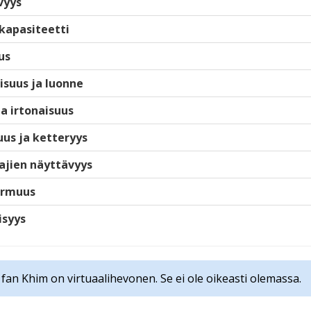
vyys
kapasiteetti
us
isuus ja luonne
ja irtonaisuus
us ja ketteryys
ajien näyttävyys
armuus
isyys
e fan Khim on virtuaalihevonen. Se ei ole oikeasti olemassa.