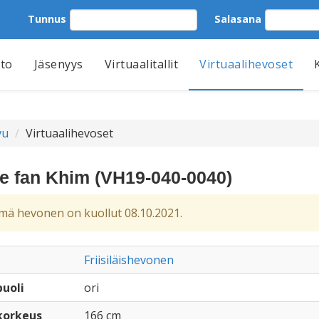
Tunnus
Salasana
tto
Jäsenyys
Virtuaalitallit
Virtuaalihevoset
vu
Virtuaalihevoset
se fan Khim (VH19-040-0040)
ä hevonen on kuollut 08.10.2021.
Friisiläishevonen
uoli
ori
korkeus
166 cm