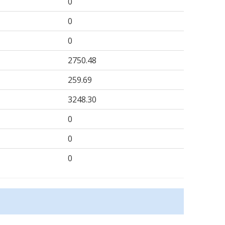
0
0
0
2750.48
259.69
3248.30
0
0
0