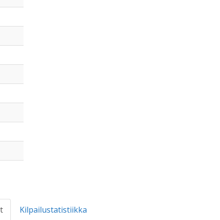
t
Kilpailustatistiikka