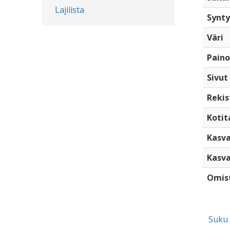
Lajilista
Synty
Väri
Paino
Sivut
Rekis
Kotita
Kasva
Kasva
Omis
Suku