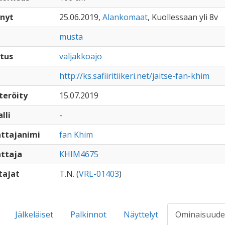
nyt
25.06.2019,
Alankomaat
, Kuollessaan yli 8v
musta
tus
valjakkoajo
http://ks.safiiritiikeri.net/jaitse-fan-khim
teröity
15.07.2019
lli
-
ttajanimi
fan Khim
ttaja
KHIM4675
tajat
T.N. (
VRL-01403
)
Jälkeläiset
Palkinnot
Näyttelyt
Ominaisuude