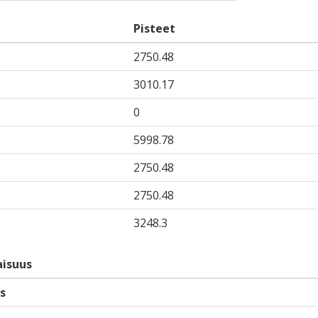
Pisteet
2750.48
3010.17
0
5998.78
2750.48
2750.48
3248.3
isuus
s