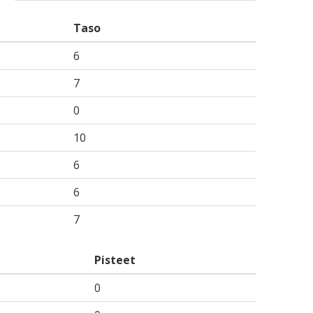
Taso
6
7
0
10
6
6
7
Pisteet
0