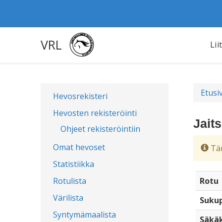
VRL
Lii
Etusi
Hevosrekisteri
Hevosten rekisteröinti
Jait
Ohjeet rekisteröintiin
Omat hevoset
Täm
Statistiikka
Rotulista
Rotu
Värilista
Sukup
Syntymämaalista
Säkä