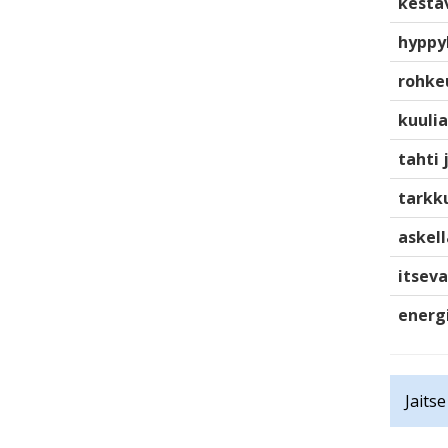
kestä
hyppy
rohke
kuulia
tahti 
tarkku
askell
itsev
energ
Jaits