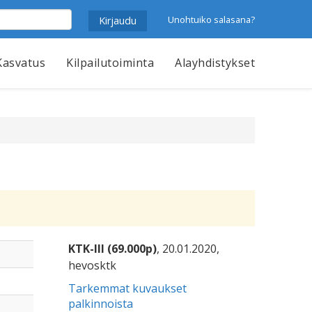
Unohtuiko salasana?
Kasvatus
Kilpailutoiminta
Alayhdistykset
KTK-III (69.000p)
, 20.01.2020,
hevosktk
Tarkemmat kuvaukset
palkinnoista