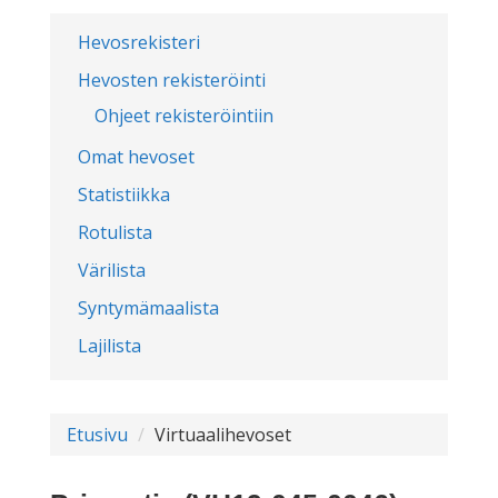
Hevosrekisteri
Hevosten rekisteröinti
Ohjeet rekisteröintiin
Omat hevoset
Statistiikka
Rotulista
Värilista
Syntymämaalista
Lajilista
Etusivu
Virtuaalihevoset