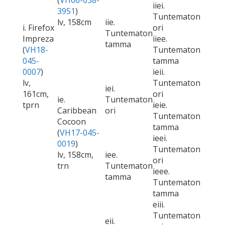
(
VH06-038-
iiei.
3951
)
Tuntematon
lv, 158cm
iie.
i. Firefox
ori
Tuntematon
Impreza
iiee.
tamma
(
VH18-
Tuntematon
045-
tamma
0007
)
ieii.
lv,
Tuntematon
iei.
161cm,
ori
ie.
Tuntematon
tprn
ieie.
Caribbean
ori
Tuntematon
Cocoon
tamma
(
VH17-045-
ieei.
0019
)
Tuntematon
lv, 158cm,
iee.
ori
trn
Tuntematon
ieee.
tamma
Tuntematon
tamma
eiii.
Tuntematon
eii.