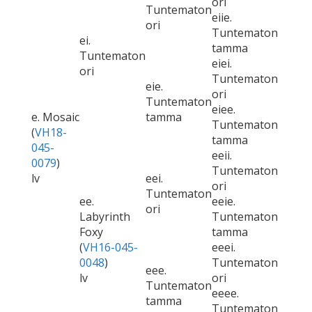
ori
Tuntematon
eiie.
ori
Tuntematon
ei.
tamma
Tuntematon
eiei.
ori
Tuntematon
eie.
ori
Tuntematon
eiee.
e. Mosaic
tamma
Tuntematon
(
VH18-
tamma
045-
eeii.
0079
)
Tuntematon
lv
eei.
ori
Tuntematon
ee.
eeie.
ori
Labyrinth
Tuntematon
Foxy
tamma
(
VH16-045-
eeei.
0048
)
Tuntematon
eee.
lv
ori
Tuntematon
eeee.
tamma
Tuntematon