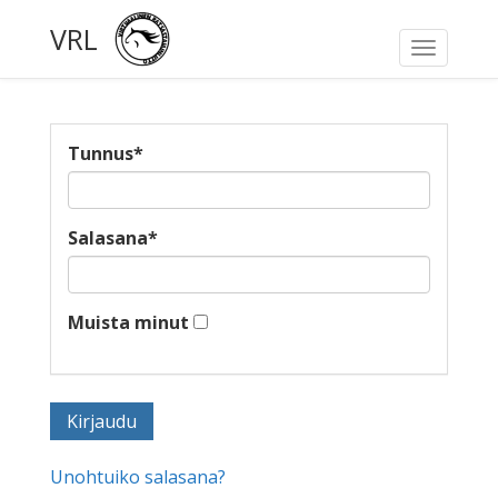
VRL
Toggle
navigati
Tunnus
*
Salasana
*
Muista minut
Unohtuiko salasana?