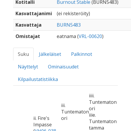
Kotitalli
Burnout Stable
(BURN5483)
Kasvattajanimi
(ei rekisteröity)
Kasvattaja
BURN5483
Omistajat
eatnama (
VRL-00620
)
Suku
Jälkeläiset
Palkinnot
Näyttelyt
Ominaisuudet
Kilpailustatistiikka
iiii.
Tuntematon
iii.
ori
Tuntematon
iiie.
ii. Fire's
ori
Tuntematon
Impasse
tamma