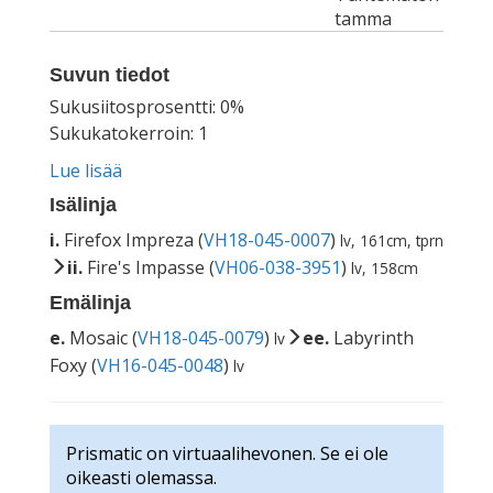
tamma
Suvun tiedot
Sukusiitosprosentti: 0%
Sukukatokerroin: 1
Lue lisää
Isälinja
i.
Firefox Impreza (
VH18-045-0007
)
lv, 161cm, tprn
ii.
Fire's Impasse (
VH06-038-3951
)
lv, 158cm
Emälinja
e.
Mosaic (
VH18-045-0079
)
ee.
Labyrinth
lv
Foxy (
VH16-045-0048
)
lv
Prismatic on virtuaalihevonen. Se ei ole
oikeasti olemassa.