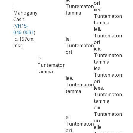
ori
i.
Tuntematon
iiee.
Mahogany
tamma
Tuntematon
Cash
tamma
(
VH15-
ieii.
046-0031
)
Tuntematon
ic, 157cm,
iei.
ori
mkrj
Tuntematon
ieie.
ori
Tuntematon
ie.
tamma
Tuntematon
ieei.
tamma
Tuntematon
iee.
ori
Tuntematon
ieee.
tamma
Tuntematon
tamma
eiii.
Tuntematon
eii.
ori
Tuntematon
eiie.
ori