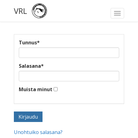
VRL
Toggle
navigati
Tunnus
*
Salasana
*
Muista minut
Unohtuiko salasana?