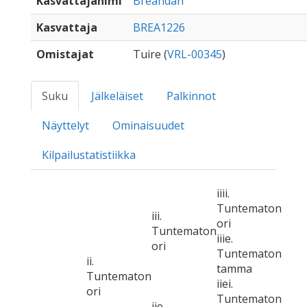
Kasvattajanimi
Breandan
Kasvattaja
BREA1226
Omistajat
Tuire (
VRL-00345
)
Suku
Jälkeläiset
Palkinnot
Näyttelyt
Ominaisuudet
Kilpailustatistiikka
iiii.
Tuntematon
iii.
ori
Tuntematon
iiie.
ori
Tuntematon
ii.
tamma
Tuntematon
iiei.
ori
Tuntematon
iie.