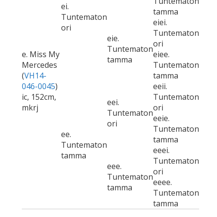
Tuntematon
ei.
tamma
Tuntematon
eiei.
ori
Tuntematon
eie.
ori
Tuntematon
e. Miss My
eiee.
tamma
Mercedes
Tuntematon
(
VH14-
tamma
046-0045
)
eeii.
ic, 152cm,
Tuntematon
eei.
mkrj
ori
Tuntematon
eeie.
ori
Tuntematon
ee.
tamma
Tuntematon
eeei.
tamma
Tuntematon
eee.
ori
Tuntematon
eeee.
tamma
Tuntematon
tamma