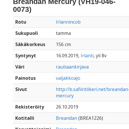
Breandan Mercury (VH19-046-
0073)
Rotu
Irlannincob
Sukupuoli
tamma
Säkäkorkeus
156 cm
Syntynyt
16.09.2019,
Irlanti
, yli 8v
Väri
rautiaankirjava
Painotus
valjakkoajo
Sivut
http://b.safiiritiikeri.net/breandan
mercury
Rekisteröity
26.10.2019
Kotitalli
Breandan
(BREA1226)