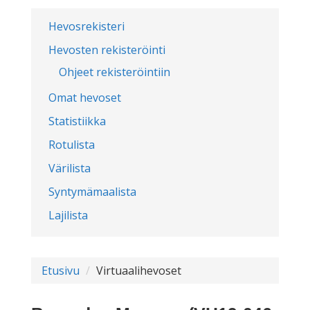
Hevosrekisteri
Hevosten rekisteröinti
Ohjeet rekisteröintiin
Omat hevoset
Statistiikka
Rotulista
Värilista
Syntymämaalista
Lajilista
Etusivu
Virtuaalihevoset