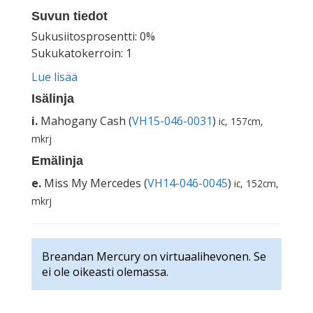
Suvun tiedot
Sukusiitosprosentti: 0%
Sukukatokerroin: 1
Lue lisää
Isälinja
i.
Mahogany Cash (
VH15-046-0031
)
ic, 157cm,
mkrj
Emälinja
e.
Miss My Mercedes (
VH14-046-0045
)
ic, 152cm,
mkrj
Breandan Mercury on virtuaalihevonen. Se
ei ole oikeasti olemassa.