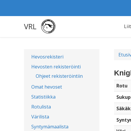
VRL
Lii
Etusi
Hevosrekisteri
Hevosten rekisteröinti
Knig
Ohjeet rekisteröintiin
Rotu
Omat hevoset
Statistiikka
Sukup
Rotulista
Säkäk
Värilista
Synty
Syntymämaalista