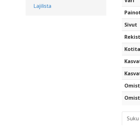
Väri
Lajilista
Paino
Sivut
Rekist
Kotita
Kasva
Kasva
Omist
Omist
Suku