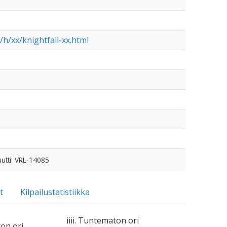
/h/xx/knightfall-xx.html
utti: VRL-14085
t
Kilpailustatistiikka
iiii. Tuntematon ori
ton ori