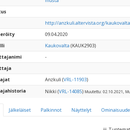
musta
tus
http://anzkuli.altervista.org/kaukovalta
eröity
09.04.2020
lli
Kaukovalta
(KAUK2903)
ttajanimi
-
ttaja
ajat
Anzkuli (
VRL-11903
)
ajahistoria
Nikki (
VRL-14085
)
Muutettu: 02.10.2021, Mu
Jälkeläiset
Palkinnot
Näyttelyt
Ominaisuude
iii. Tuntema