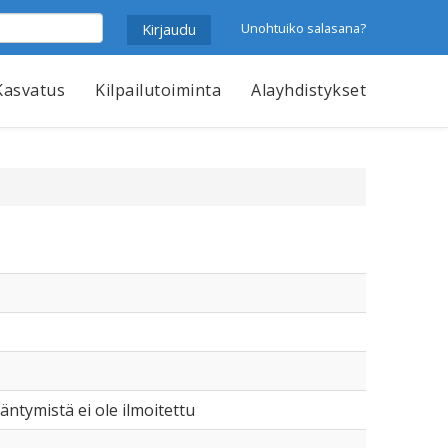
Unohtuiko salasana?
Kasvatus
Kilpailutoiminta
Alayhdistykset
kääntymistä ei ole ilmoitettu