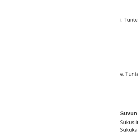
i. Tunt
e. Tun
Suvun 
Sukusii
Sukukat