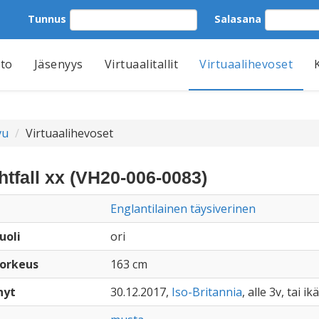
Tunnus
Salasana
tto
Jäsenyys
Virtuaalitallit
Virtuaalihevoset
vu
Virtuaalihevoset
htfall xx (VH20-006-0083)
Englantilainen täysiverinen
uoli
ori
orkeus
163 cm
nyt
30.12.2017,
Iso-Britannia
, alle 3v, tai i