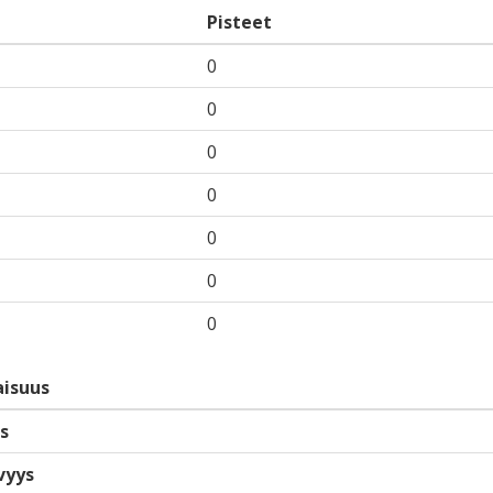
Pisteet
0
0
0
0
0
0
0
isuus
s
vyys