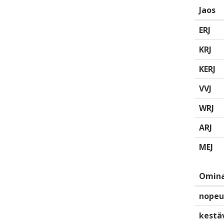
Jaos
ERJ
KRJ
KERJ
VVJ
WRJ
ARJ
MEJ
Omina
nopeu
kestä