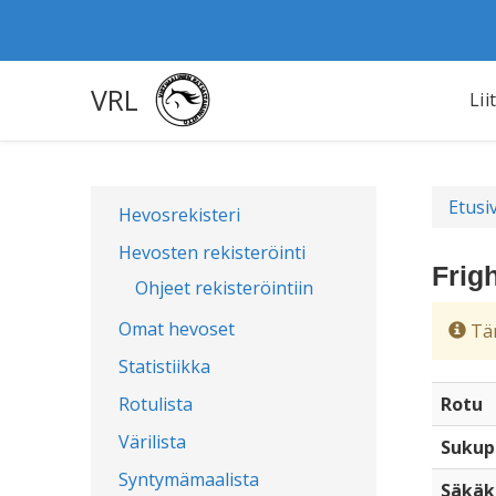
VRL
Lii
Etusi
Hevosrekisteri
Hevosten rekisteröinti
Frig
Ohjeet rekisteröintiin
Omat hevoset
Täm
Statistiikka
Rotulista
Rotu
Värilista
Sukup
Syntymämaalista
Säkäk