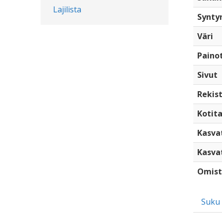
Lajilista
Synty
Väri
Paino
Sivut
Rekist
Kotita
Kasva
Kasva
Omist
Suku