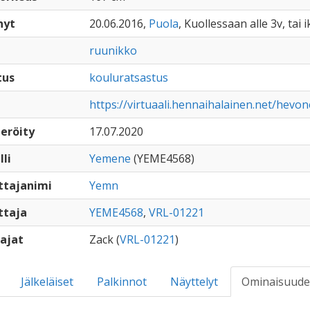
nyt
20.06.2016,
Puola
, Kuollessaan alle 3v, tai 
ruunikko
tus
kouluratsastus
https://virtuaali.hennaihalainen.net/hevon
eröity
17.07.2020
lli
Yemene
(YEME4568)
ttajanimi
Yemn
ttaja
YEME4568
,
VRL-01221
ajat
Zack (
VRL-01221
)
Jälkeläiset
Palkinnot
Näyttelyt
Ominaisuude