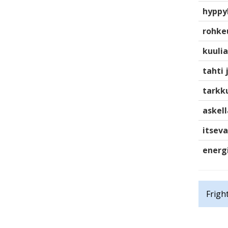
hyppy
rohke
kuulia
tahti 
tarkku
askell
itsev
energ
Frigh