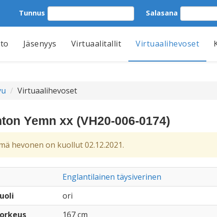
Tunnus
Salasana
tto
Jäsenyys
Virtuaalitallit
Virtuaalihevoset
vu
Virtuaalihevoset
hton Yemn xx (VH20-006-0174)
ä hevonen on kuollut 02.12.2021.
Englantilainen täysiverinen
uoli
ori
orkeus
167 cm