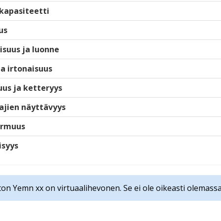
kapasiteetti
us
isuus ja luonne
ja irtonaisuus
us ja ketteryys
ajien näyttävyys
armuus
isyys
ton Yemn xx on virtuaalihevonen. Se ei ole oikeasti olemassa