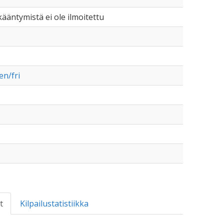
ikääntymistä ei ole ilmoitettu
en/fri
t
Kilpailustatistiikka