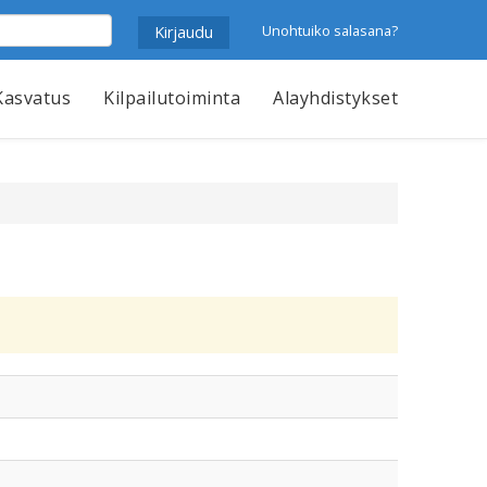
Unohtuiko salasana?
Kasvatus
Kilpailutoiminta
Alayhdistykset