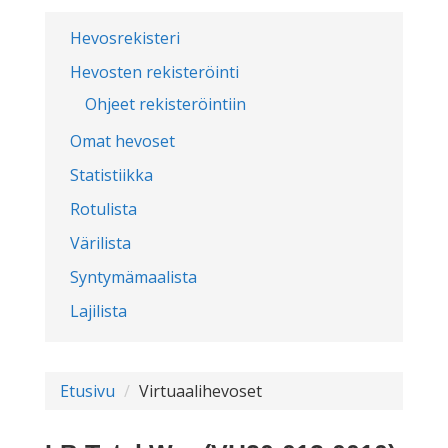
Hevosrekisteri
Hevosten rekisteröinti
Ohjeet rekisteröintiin
Omat hevoset
Statistiikka
Rotulista
Värilista
Syntymämaalista
Lajilista
Etusivu
Virtuaalihevoset