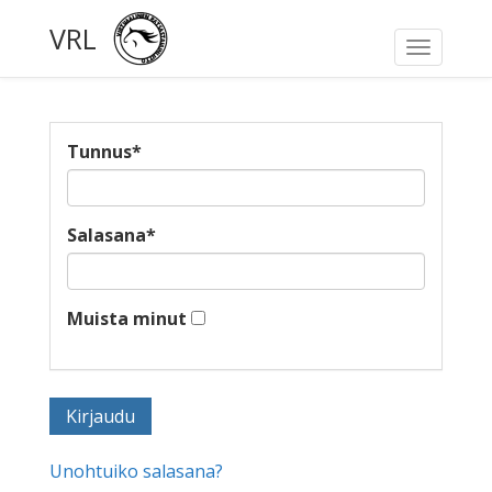
VRL
Toggle
navigati
Tunnus
*
Salasana
*
Muista minut
Unohtuiko salasana?