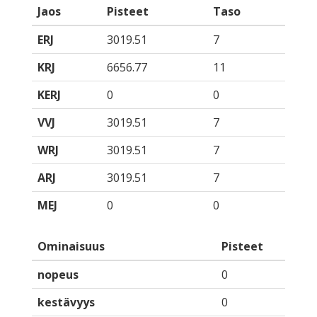
Jaos
Pisteet
Taso
ERJ
3019.51
7
KRJ
6656.77
11
KERJ
0
0
VVJ
3019.51
7
WRJ
3019.51
7
ARJ
3019.51
7
MEJ
0
0
Ominaisuus
Pisteet
nopeus
0
kestävyys
0