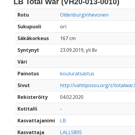
LB Total War (VH20-013-0010)
Rotu
Oldenburginhevonen
Sukupuoli
ori
Säkäkorkeus
167 cm
Syntynyt
23.09.2019, yli 8v
Väri
Painotus
kouluratsastus
Sivut
http://vahtipossu.org/z/totalwar
Rekisteröity
04.02.2020
Kotitalli
-
Kasvattajanimi
LB
Kasvattaja
LALL5805