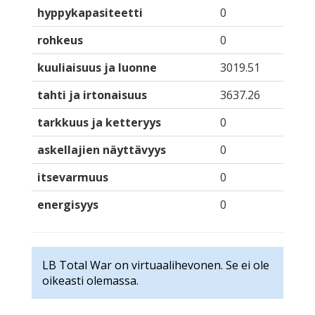
hyppykapasiteetti
0
rohkeus
0
kuuliaisuus ja luonne
3019.51
tahti ja irtonaisuus
3637.26
tarkkuus ja ketteryys
0
askellajien näyttävyys
0
itsevarmuus
0
energisyys
0
LB Total War on virtuaalihevonen. Se ei ole
oikeasti olemassa.