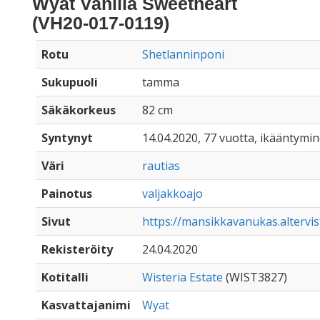
Wyat Vanilla Sweetheart
(VH20-017-0119)
Rotu
Shetlanninponi
Sukupuoli
tamma
Säkäkorkeus
82 cm
Syntynyt
14.04.2020, 77 vuotta, ikääntymin
Väri
rautias
Painotus
valjakkoajo
Sivut
https://mansikkavanukas.altervi
Rekisteröity
24.04.2020
Kotitalli
Wisteria Estate
(WIST3827)
Kasvattajanimi
Wyat