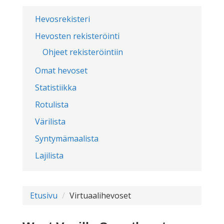
Hevosrekisteri
Hevosten rekisteröinti
Ohjeet rekisteröintiin
Omat hevoset
Statistiikka
Rotulista
Värilista
Syntymämaalista
Lajilista
Etusivu
Virtuaalihevoset