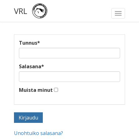
VRL
Toggle
navigati
Tunnus
*
Salasana
*
Muista minut
Unohtuiko salasana?