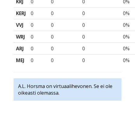
KRJ
0
0
0
0%
KERJ
0
0
0
0%
VVJ
0
0
0
0%
WRJ
0
0
0
0%
ARJ
0
0
0
0%
MEJ
0
0
0
0%
A.L. Horsma on virtuaalihevonen. Se ei ole
oikeasti olemassa.