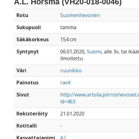
A.L. Horsma (VH20-018-0046)
Rotu
Suomenhevonen
Sukupuoli
tamma
Säkäkorkeus
154 cm
Syntynyt
06.01.2020,
Suomi
, alle 3v, tai ikä
ilmoitettu
Väri
ruunikko
Painotus
ravit
Sivut
http://www.artsila.piirroshevose
id=463
Rekisteröity
21.01.2020
Kotitalli
-
Kasvattajanimi
A.L.