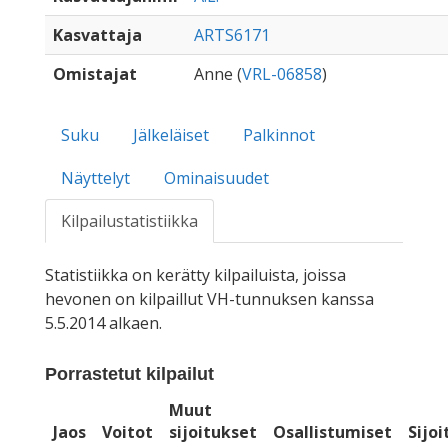
Kasvattaja
ARTS6171
Omistajat
Anne (
VRL-06858
)
Suku
Jälkeläiset
Palkinnot
Näyttelyt
Ominaisuudet
Kilpailustatistiikka
Statistiikka on kerätty kilpailuista, joissa
hevonen on kilpaillut VH-tunnuksen kanssa
5.5.2014 alkaen.
Porrastetut kilpailut
Muut
Jaos
Voitot
sijoitukset
Osallistumiset
Sijo