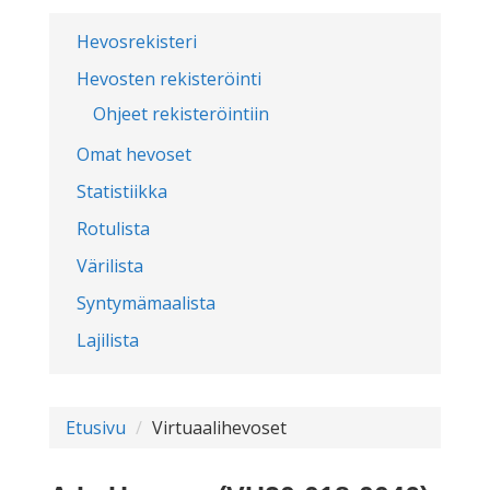
Hevosrekisteri
Hevosten rekisteröinti
Ohjeet rekisteröintiin
Omat hevoset
Statistiikka
Rotulista
Värilista
Syntymämaalista
Lajilista
Etusivu
Virtuaalihevoset