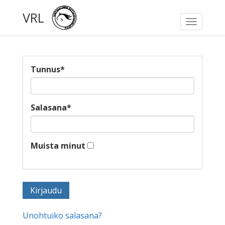
VRL
Toggle
navigati
Tunnus
*
Salasana
*
Muista minut
Unohtuiko salasana?