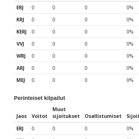
ERJ
0
0
0
0%
KRJ
0
0
0
0%
KERJ
0
0
0
0%
VVJ
0
0
0
0%
WRJ
0
0
0
0%
ARJ
0
0
0
0%
MEJ
0
0
0
0%
Perinteiset kilpailut
Muut
Jaos
Voitot
sijoitukset
Osallistumiset
Sijo
ERJ
0
0
0
0%