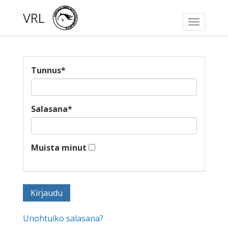
VRL
Toggle
navigati
Tunnus
*
Salasana
*
Muista minut
Unohtuiko salasana?