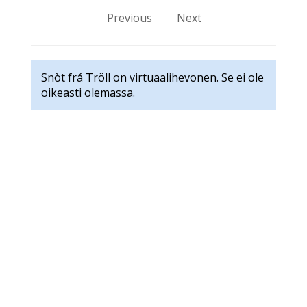
Previous
Next
Snòt frá Tröll on virtuaalihevonen. Se ei ole
oikeasti olemassa.