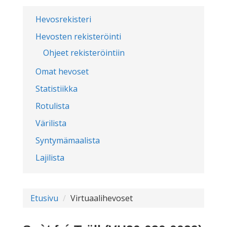
Hevosrekisteri
Hevosten rekisteröinti
Ohjeet rekisteröintiin
Omat hevoset
Statistiikka
Rotulista
Värilista
Syntymämaalista
Lajilista
Etusivu
Virtuaalihevoset