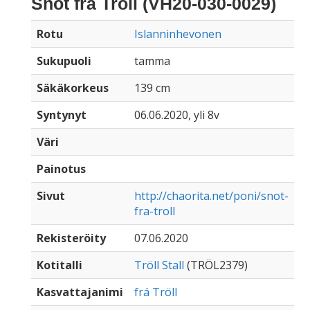
Snòt frá Tröll (VH20-030-0029)
Rotu
Islanninhevonen
Sukupuoli
tamma
Säkäkorkeus
139 cm
Syntynyt
06.06.2020, yli 8v
Väri
Painotus
Sivut
http://chaorita.net/poni/snot-
fra-troll
Rekisteröity
07.06.2020
Kotitalli
Tröll Stall
(TRÖL2379)
Kasvattajanimi
frá Tröll