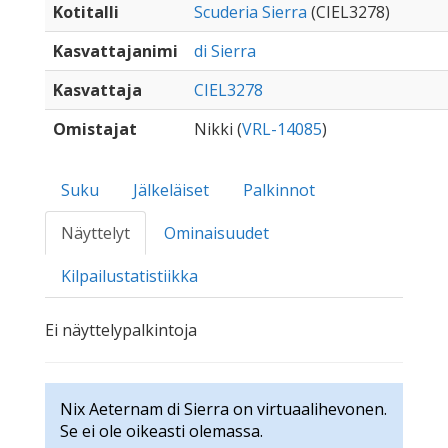
Kotitalli
Scuderia Sierra
(CIEL3278)
Kasvattajanimi
di Sierra
Kasvattaja
CIEL3278
Omistajat
Nikki (
VRL-14085
)
Suku
Jälkeläiset
Palkinnot
Näyttelyt
Ominaisuudet
Kilpailustatistiikka
Ei näyttelypalkintoja
Nix Aeternam di Sierra on virtuaalihevonen.
Se ei ole oikeasti olemassa.