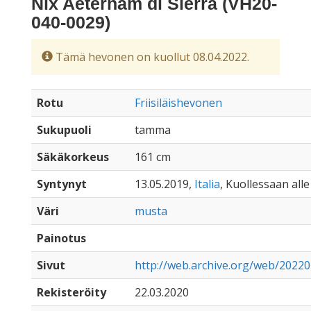
Nix Aeternam di Sierra (VH20-
040-0029)
Tämä hevonen on kuollut 08.04.2022.
Rotu
Friisiläishevonen
Sukupuoli
tamma
Säkäkorkeus
161 cm
Syntynyt
13.05.2019,
Italia
, Kuollessaan alle
Väri
musta
Painotus
Sivut
http://web.archive.org/web/2022
Rekisteröity
22.03.2020