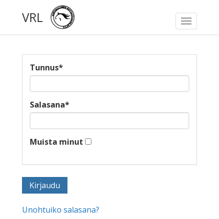
VRL
Toggle
navigati
Tunnus
*
Salasana
*
Muista minut
Unohtuiko salasana?