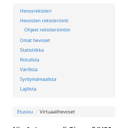
Hevosrekisteri
Hevosten rekisteröinti
Ohjeet rekisteröintiin
Omat hevoset
Statistiikka
Rotulista
Värilista
Syntymämaalista
Lajilista
Etusivu
Virtuaalihevoset