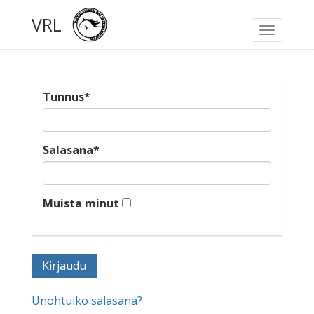
VRL
Toggle
navigati
Tunnus
*
Salasana
*
Muista minut
Unohtuiko salasana?