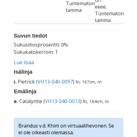
ori
Tuntematon
eeee.
tamma
Tuntematon
tamma
Suvun tiedot
Sukusiitosprosentti: 0%
Sukukatokerroin: 1
Lue lisää
Isälinja
i.
Pietrick (
VH13-040-0097
)
fri, 167cm, m
Emälinja
e.
Catalyntie (
VH13-040-0013
)
fri, 164cm, m
Brandus v.d. Khim on virtuaalihevonen. Se
ei ole oikeasti olemassa.