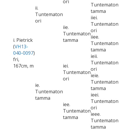
ori
Tuntematon
ii.
tamma
Tuntematon
iiei.
ori
Tuntematon
iie.
ori
Tuntematon
iiee.
i. Pietrick
tamma
Tuntematon
(
VH13-
tamma
040-0097
)
ieii.
fri,
Tuntematon
167cm, m
iei.
ori
Tuntematon
ieie.
ori
Tuntematon
ie.
tamma
Tuntematon
ieei.
tamma
Tuntematon
iee.
ori
Tuntematon
ieee.
tamma
Tuntematon
tamma