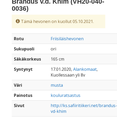
Brandus v.d. Khim (VH20-040-
0036)
Tämä hevonen on kuollut 05.10.2021.
Rotu
Friisiläishevonen
Sukupuoli
ori
Säkäkorkeus
165 cm
Syntynyt
17.01.2020,
Alankomaat
,
Kuollessaan yli 8v
Väri
musta
Painotus
kouluratsastus
Sivut
http://ks.safiiritiikeri.net/brandus-
vd-khim