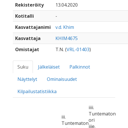
Rekisteröity
13.04.2020
Kotitalli
-
Kasvattajanimi
v.d. Khim
Kasvattaja
KHIM4675
Omistajat
T.N. (
VRL-01403
)
Suku
Jälkeläiset
Palkinnot
Näyttelyt
Ominaisuudet
Kilpailustatistiikka
iiii.
Tuntematon
iii.
ori
Tuntematon
iiie.