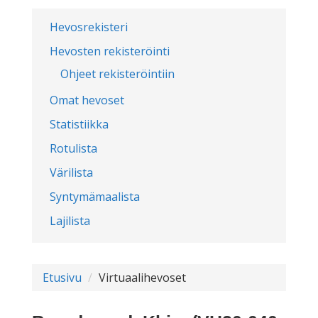
Hevosrekisteri
Hevosten rekisteröinti
Ohjeet rekisteröintiin
Omat hevoset
Statistiikka
Rotulista
Värilista
Syntymämaalista
Lajilista
Etusivu
Virtuaalihevoset