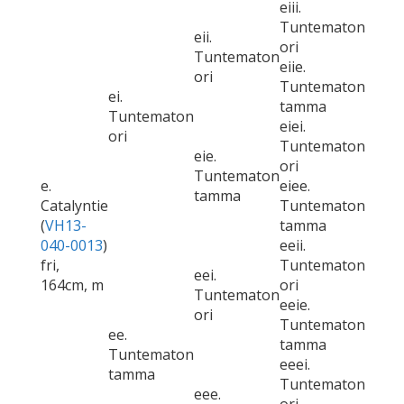
eiii.
Tuntematon
eii.
ori
Tuntematon
eiie.
ori
Tuntematon
ei.
tamma
Tuntematon
eiei.
ori
Tuntematon
eie.
ori
Tuntematon
e.
eiee.
tamma
Catalyntie
Tuntematon
(
VH13-
tamma
040-0013
)
eeii.
fri,
Tuntematon
eei.
164cm, m
ori
Tuntematon
eeie.
ori
Tuntematon
ee.
tamma
Tuntematon
eeei.
tamma
Tuntematon
eee.