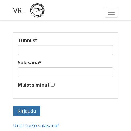
VRL
Toggle
navigati
Tunnus
*
Salasana
*
Muista minut
Unohtuiko salasana?