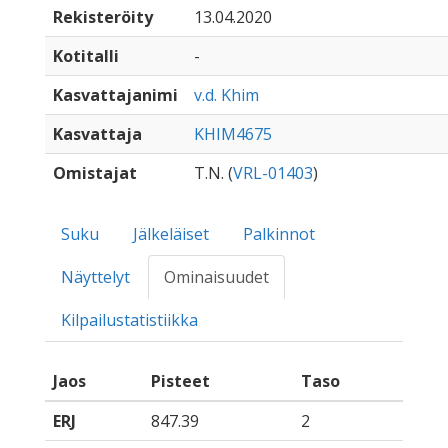
Rekisteröity
13.04.2020
Kotitalli
-
Kasvattajanimi
v.d. Khim
Kasvattaja
KHIM4675
Omistajat
T.N. (
VRL-01403
)
Suku
Jälkeläiset
Palkinnot
Näyttelyt
Ominaisuudet
Kilpailustatistiikka
Jaos
Pisteet
Taso
ERJ
847.39
2