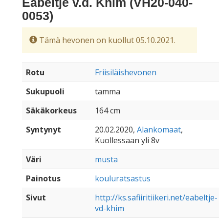
Eabeltje v.d. Khim (VH20-040-
0053)
Tämä hevonen on kuollut 05.10.2021.
Rotu
Friisiläishevonen
Sukupuoli
tamma
Säkäkorkeus
164 cm
Syntynyt
20.02.2020,
Alankomaat
,
Kuollessaan yli 8v
Väri
musta
Painotus
kouluratsastus
Sivut
http://ks.safiiritiikeri.net/eabeltje-
vd-khim