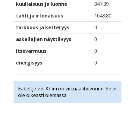
kuuliaisuus ja luonne
847.39
tahti ja irtonaisuus
1043.80
tarkkuus ja ketteryys
0
askellajien näyttävyys
0
itsevarmuus
0
energisyys
0
Eabeltje v.d. Khim on virtuaalihevonen. Se ei
ole oikeasti olemassa.