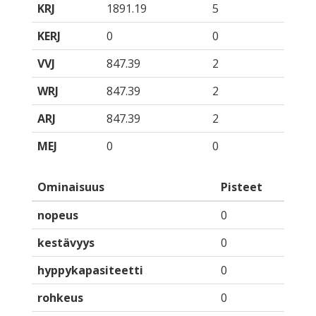
KRJ
1891.19
5
KERJ
0
0
VVJ
847.39
2
WRJ
847.39
2
ARJ
847.39
2
MEJ
0
0
Ominaisuus
Pisteet
nopeus
0
kestävyys
0
hyppykapasiteetti
0
rohkeus
0