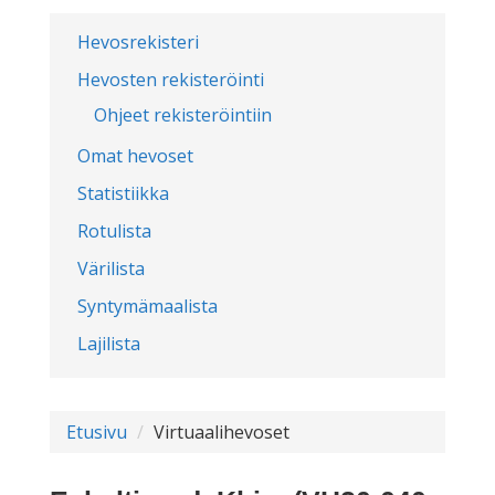
Hevosrekisteri
Hevosten rekisteröinti
Ohjeet rekisteröintiin
Omat hevoset
Statistiikka
Rotulista
Värilista
Syntymämaalista
Lajilista
Etusivu
Virtuaalihevoset