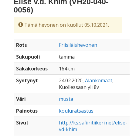
Elise v.d. Khim (VH20-040-
0056)
Tämä hevonen on kuollut 05.10.2021.
Rotu
Friisiläishevonen
Sukupuoli
tamma
Säkäkorkeus
164 cm
Syntynyt
24.02.2020,
Alankomaat
,
Kuollessaan yli 8v
Väri
musta
Painotus
kouluratsastus
Sivut
http://ks.safiiritiikeri.net/elise-
vd-khim