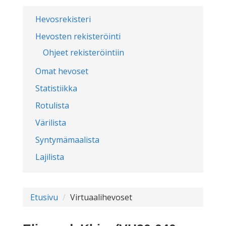
Hevosrekisteri
Hevosten rekisteröinti
Ohjeet rekisteröintiin
Omat hevoset
Statistiikka
Rotulista
Värilista
Syntymämaalista
Lajilista
Etusivu
Virtuaalihevoset