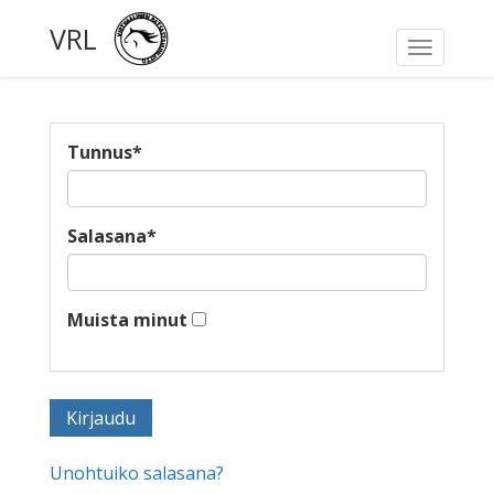
VRL
Toggle
navigati
Tunnus
*
Salasana
*
Muista minut
Unohtuiko salasana?