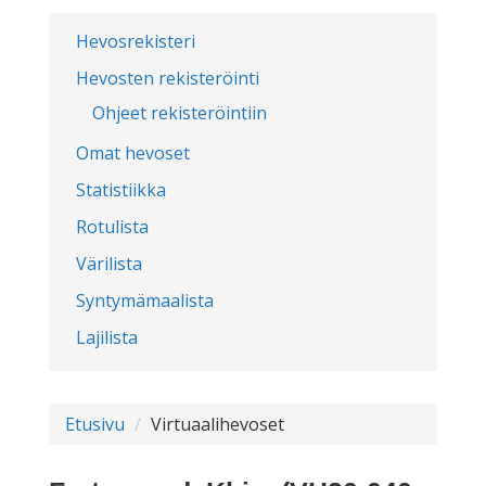
Hevosrekisteri
Hevosten rekisteröinti
Ohjeet rekisteröintiin
Omat hevoset
Statistiikka
Rotulista
Värilista
Syntymämaalista
Lajilista
Etusivu
Virtuaalihevoset