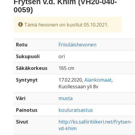
Frytsen v.d. Khim (VH20-040-
0059)
Tämä hevonen on kuollut 05.10.2021.
Rotu
Friisiläishevonen
Sukupuoli
ori
Säkäkorkeus
165 cm
Syntynyt
17.02.2020,
Alankomaat
,
Kuollessaan yli 8v
Väri
musta
Painotus
kouluratsastus
Sivut
http://ks.safiiritiikeri.net/frytsen-
vd-khim