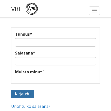
VRL
Toggle
navigati
Tunnus
*
Salasana
*
Muista minut
Unohtuiko salasana?