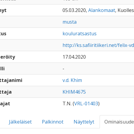
nyt
05.03.2020,
Alankomaat
, Kuolles
musta
tus
kouluratsastus
http://ks.safiiritiikeri.net/felix-
eröity
17.04.2020
lli
-
ttajanimi
v.d. Khim
ttaja
KHIM4675
ajat
T.N. (
VRL-01403
)
Jälkeläiset
Palkinnot
Näyttelyt
Ominaisuude