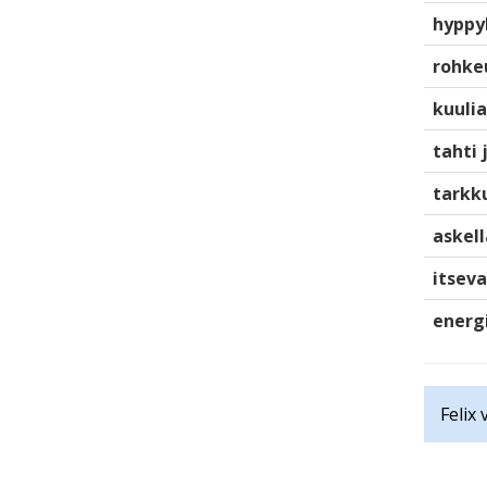
hyppy
rohke
kuulia
tahti 
tarkku
askell
itsev
energ
Felix 