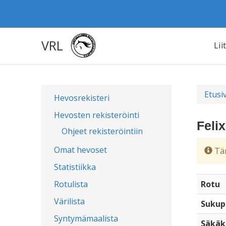
VRL
Lii
Etusi
Hevosrekisteri
Hevosten rekisteröinti
Feli
Ohjeet rekisteröintiin
Omat hevoset
Täm
Statistiikka
Rotulista
Rotu
Värilista
Sukup
Syntymämaalista
Säkäk