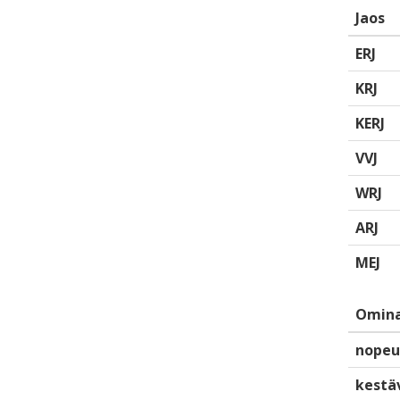
Jaos
ERJ
KRJ
KERJ
VVJ
WRJ
ARJ
MEJ
Omina
nopeu
kestä