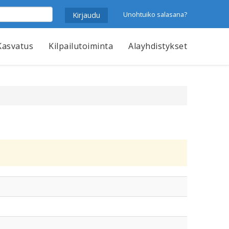
Unohtuiko salasana?
Kasvatus
Kilpailutoiminta
Alayhdistykset