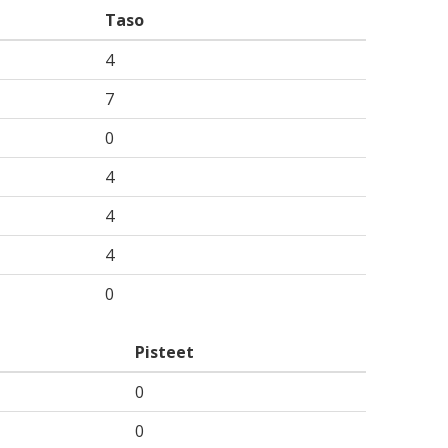
Taso
4
7
0
4
4
4
0
Pisteet
0
0