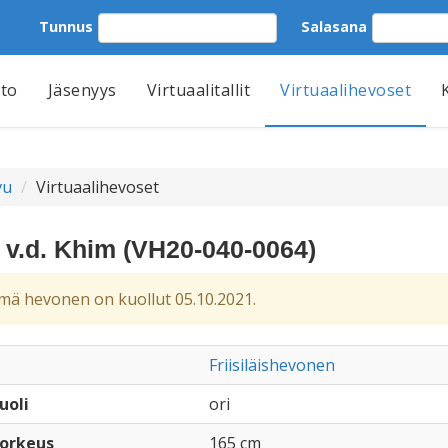
Tunnus
Salasana
tto
Jäsenyys
Virtuaalitallit
Virtuaalihevoset
vu
Virtuaalihevoset
x v.d. Khim (VH20-040-0064)
ä hevonen on kuollut 05.10.2021.
Friisiläishevonen
uoli
ori
orkeus
165 cm