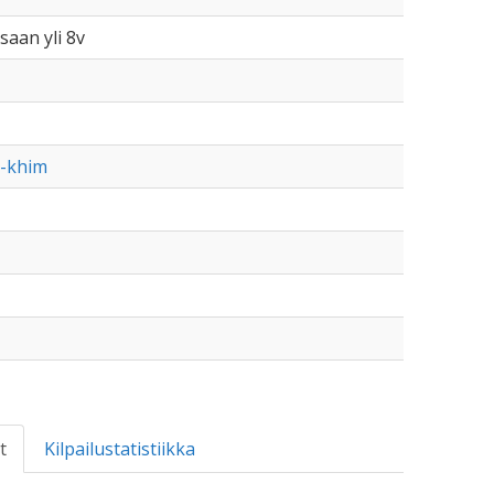
saan yli 8v
vd-khim
t
Kilpailustatistiikka