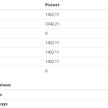
Pisteet
1432.11
3342.21
0
1432.11
1432.11
1432.11
0
isuus
s
vyys