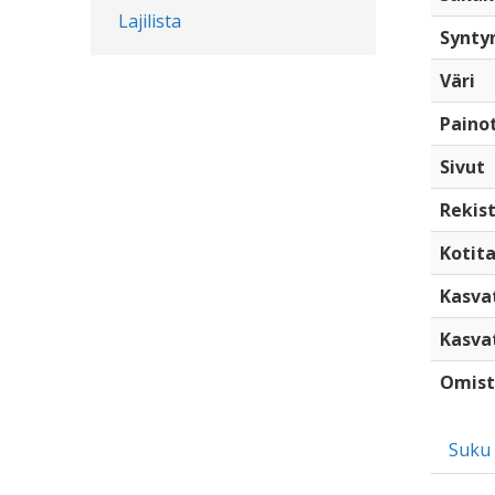
Lajilista
Synty
Väri
Paino
Sivut
Rekist
Kotita
Kasva
Kasva
Omist
Suku