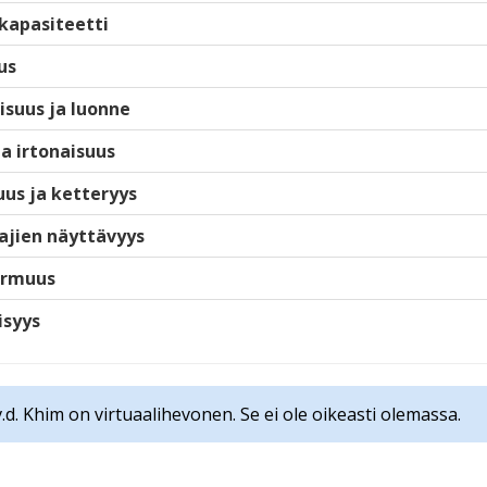
kapasiteetti
us
isuus ja luonne
ja irtonaisuus
us ja ketteryys
ajien näyttävyys
armuus
isyys
v.d. Khim on virtuaalihevonen. Se ei ole oikeasti olemassa.