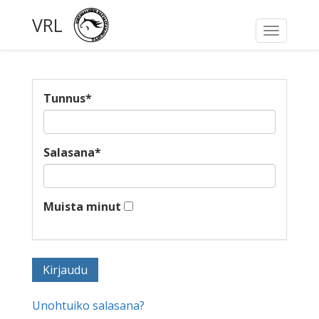
VRL
Toggle
navigati
Tunnus
*
Salasana
*
Muista minut
Unohtuiko salasana?