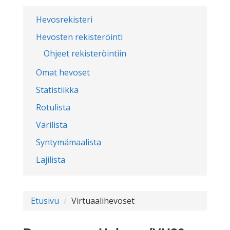
Hevosrekisteri
Hevosten rekisteröinti
Ohjeet rekisteröintiin
Omat hevoset
Statistiikka
Rotulista
Värilista
Syntymämaalista
Lajilista
Etusivu
Virtuaalihevoset