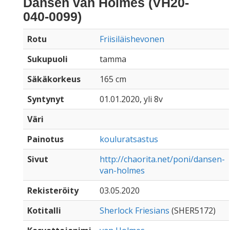
Dansen van Holmes (VH20-
040-0099)
Rotu
Friisiläishevonen
Sukupuoli
tamma
Säkäkorkeus
165 cm
Syntynyt
01.01.2020, yli 8v
Väri
Painotus
kouluratsastus
Sivut
http://chaorita.net/poni/dansen-
van-holmes
Rekisteröity
03.05.2020
Kotitalli
Sherlock Friesians
(SHER5172)