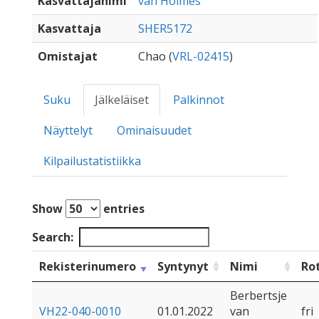
Kasvattajanimi
van Holmes
Kasvattaja
SHER5172
Omistajat
Chao (
VRL-02415
)
Suku
Jälkeläiset
Palkinnot
Näyttelyt
Ominaisuudet
Kilpailustatistiikka
Show
entries
Search:
Rekisterinumero
Syntynyt
Nimi
Ro
Berbertsje
VH22-040-0010
01.01.2022
van
fri