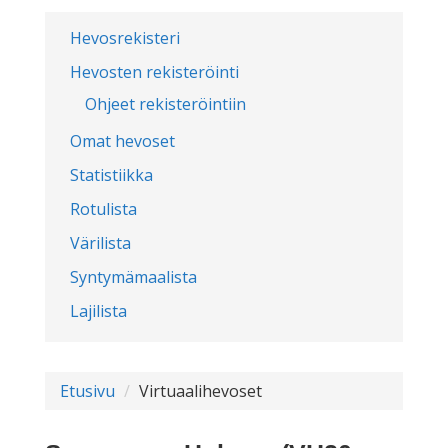
Hevosrekisteri
Hevosten rekisteröinti
Ohjeet rekisteröintiin
Omat hevoset
Statistiikka
Rotulista
Värilista
Syntymämaalista
Lajilista
Etusivu
Virtuaalihevoset