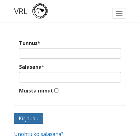
VRL
Toggle
navigati
Tunnus
*
Salasana
*
Muista minut
Unohtuiko salasana?