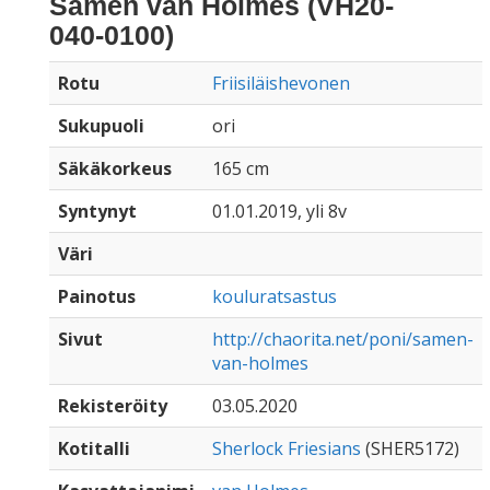
Samen van Holmes (VH20-
040-0100)
Rotu
Friisiläishevonen
Sukupuoli
ori
Säkäkorkeus
165 cm
Syntynyt
01.01.2019, yli 8v
Väri
Painotus
kouluratsastus
Sivut
http://chaorita.net/poni/samen-
van-holmes
Rekisteröity
03.05.2020
Kotitalli
Sherlock Friesians
(SHER5172)