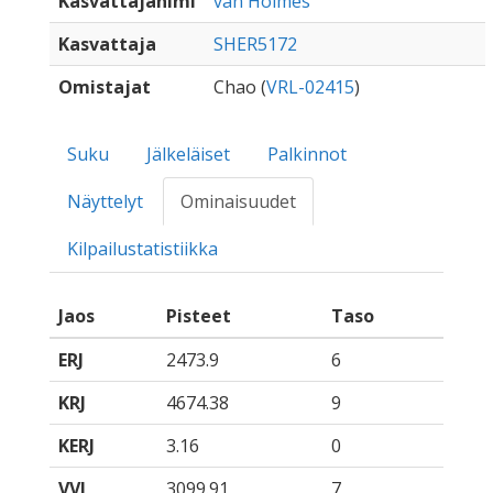
Kasvattajanimi
van Holmes
Kasvattaja
SHER5172
Omistajat
Chao (
VRL-02415
)
Suku
Jälkeläiset
Palkinnot
Näyttelyt
Ominaisuudet
Kilpailustatistiikka
Jaos
Pisteet
Taso
ERJ
2473.9
6
KRJ
4674.38
9
KERJ
3.16
0
VVJ
3099.91
7