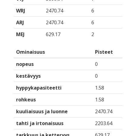
WRJ
2470.74
6
ARJ
2470.74
6
MEJ
629.17
2
Ominaisuus
Pisteet
nopeus
0
kestävyys
0
hyppykapasiteetti
1.58
rohkeus
1.58
kuuliaisuus ja luonne
2470.74
tahti ja irtonaisuus
2203.64
tarkkuus ja ketteryys
629.17