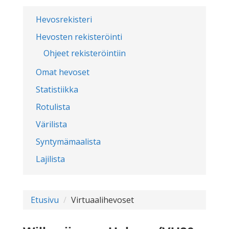
Hevosrekisteri
Hevosten rekisteröinti
Ohjeet rekisteröintiin
Omat hevoset
Statistiikka
Rotulista
Värilista
Syntymämaalista
Lajilista
Etusivu
Virtuaalihevoset