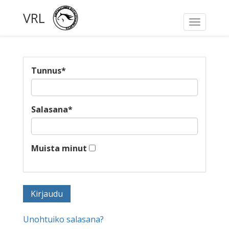
VRL
Toggle
navigati
Tunnus
*
Salasana
*
Muista minut
Unohtuiko salasana?