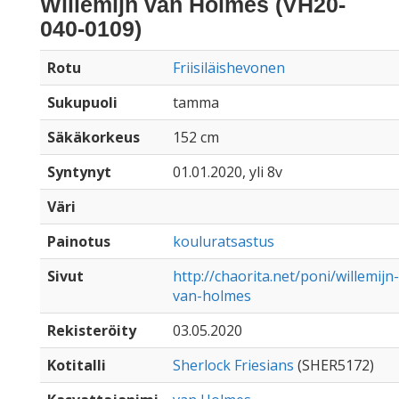
Willemijn van Holmes (VH20-
040-0109)
Rotu
Friisiläishevonen
Sukupuoli
tamma
Säkäkorkeus
152 cm
Syntynyt
01.01.2020, yli 8v
Väri
Painotus
kouluratsastus
Sivut
http://chaorita.net/poni/willemijn-
van-holmes
Rekisteröity
03.05.2020
Kotitalli
Sherlock Friesians
(SHER5172)