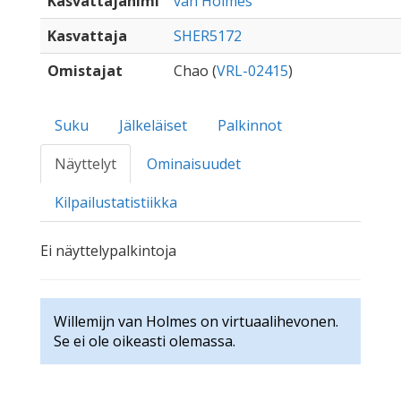
Kasvattajanimi
van Holmes
Kasvattaja
SHER5172
Omistajat
Chao (
VRL-02415
)
Suku
Jälkeläiset
Palkinnot
Näyttelyt
Ominaisuudet
Kilpailustatistiikka
Ei näyttelypalkintoja
Willemijn van Holmes on virtuaalihevonen.
Se ei ole oikeasti olemassa.