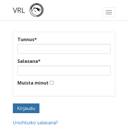
VRL
Toggle
navigati
Tunnus
*
Salasana
*
Muista minut
Unohtuiko salasana?