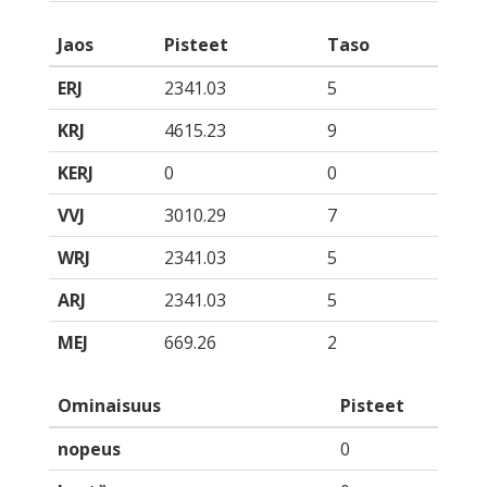
Jaos
Pisteet
Taso
ERJ
2341.03
5
KRJ
4615.23
9
KERJ
0
0
VVJ
3010.29
7
WRJ
2341.03
5
ARJ
2341.03
5
MEJ
669.26
2
Ominaisuus
Pisteet
nopeus
0