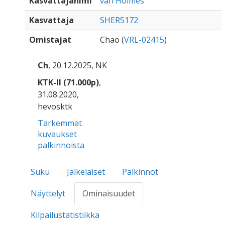
Kasvattajanimi
van Holmes
Kasvattaja
SHER5172
Omistajat
Chao (
VRL-02415
)
Ch
, 20.12.2025, NK
KTK-II (71.000p)
,
31.08.2020,
hevosktk
Tarkemmat
kuvaukset
palkinnoista
Suku
Jälkeläiset
Palkinnot
Näyttelyt
Ominaisuudet
Kilpailustatistiikka