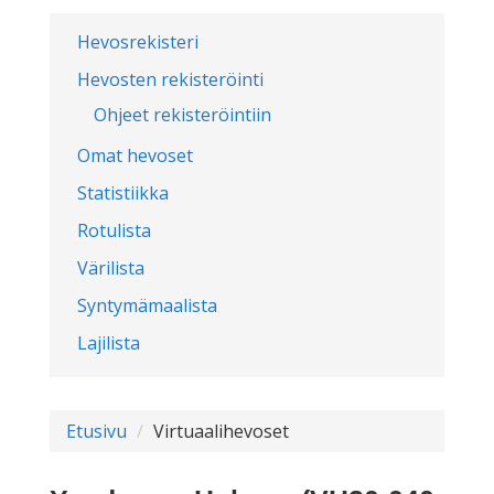
Hevosrekisteri
Hevosten rekisteröinti
Ohjeet rekisteröintiin
Omat hevoset
Statistiikka
Rotulista
Värilista
Syntymämaalista
Lajilista
Etusivu
Virtuaalihevoset