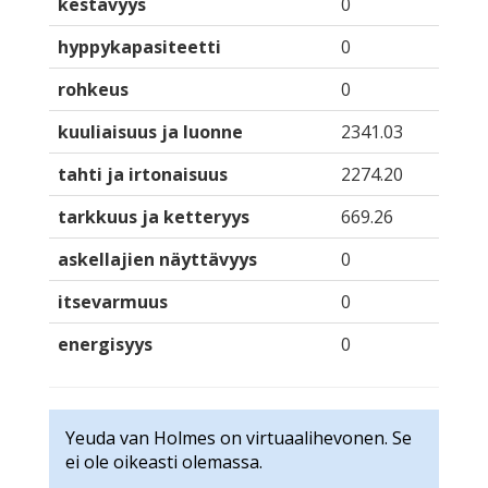
kestävyys
0
hyppykapasiteetti
0
rohkeus
0
kuuliaisuus ja luonne
2341.03
tahti ja irtonaisuus
2274.20
tarkkuus ja ketteryys
669.26
askellajien näyttävyys
0
itsevarmuus
0
energisyys
0
Yeuda van Holmes on virtuaalihevonen. Se
ei ole oikeasti olemassa.