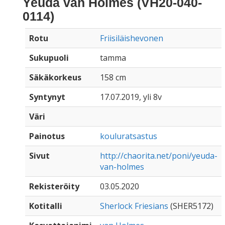
Yeuda van Holmes (VH20-040-
0114)
Rotu
Friisiläishevonen
Sukupuoli
tamma
Säkäkorkeus
158 cm
Syntynyt
17.07.2019, yli 8v
Väri
Painotus
kouluratsastus
Sivut
http://chaorita.net/poni/yeuda-
van-holmes
Rekisteröity
03.05.2020
Kotitalli
Sherlock Friesians
(SHER5172)