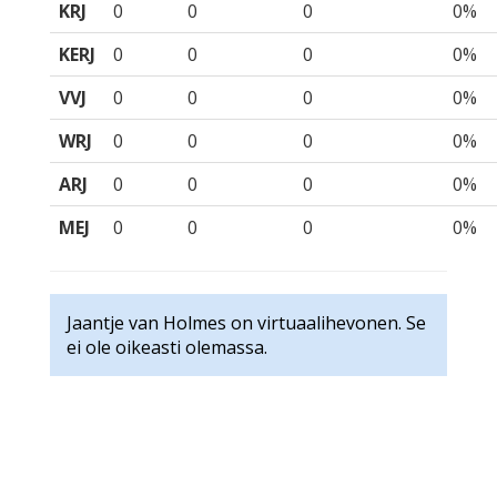
KRJ
0
0
0
0%
KERJ
0
0
0
0%
VVJ
0
0
0
0%
WRJ
0
0
0
0%
ARJ
0
0
0
0%
MEJ
0
0
0
0%
Jaantje van Holmes on virtuaalihevonen. Se
ei ole oikeasti olemassa.