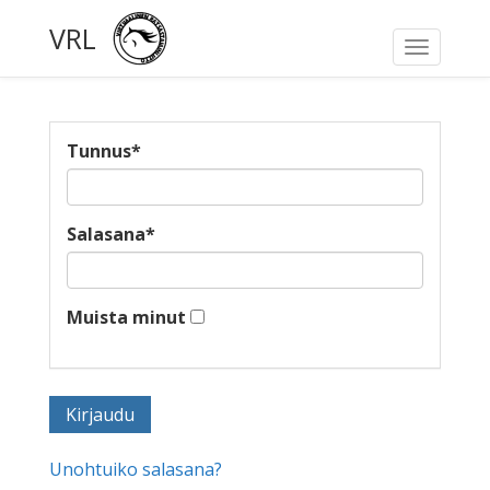
VRL
Toggle
navigati
Tunnus
*
Salasana
*
Muista minut
Unohtuiko salasana?