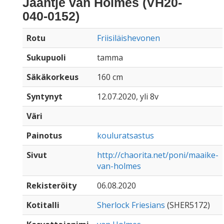
Jaantje van Holmes (VH20-
040-0152)
Rotu
Friisiläishevonen
Sukupuoli
tamma
Säkäkorkeus
160 cm
Syntynyt
12.07.2020, yli 8v
Väri
Painotus
kouluratsastus
Sivut
http://chaorita.net/poni/maaike-
van-holmes
Rekisteröity
06.08.2020
Kotitalli
Sherlock Friesians
(SHER5172)