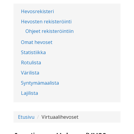
Hevosrekisteri
Hevosten rekisteröinti
Ohjeet rekisteröintiin
Omat hevoset
Statistiikka
Rotulista
Värilista
Syntymämaalista
Lajilista
Etusivu
Virtuaalihevoset