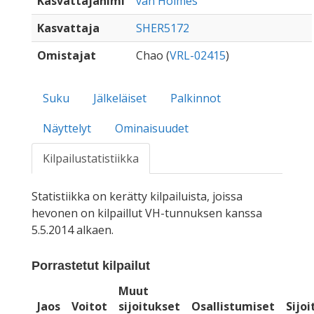
Kasvattajanimi
van Holmes
Kasvattaja
SHER5172
Omistajat
Chao (
VRL-02415
)
Suku
Jälkeläiset
Palkinnot
Näyttelyt
Ominaisuudet
Kilpailustatistiikka
Statistiikka on kerätty kilpailuista, joissa
hevonen on kilpaillut VH-tunnuksen kanssa
5.5.2014 alkaen.
Porrastetut kilpailut
Muut
Jaos
Voitot
sijoitukset
Osallistumiset
Sijo