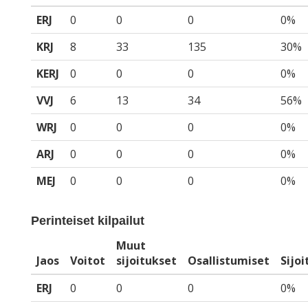
ERJ
0
0
0
0%
KRJ
8
33
135
30%
KERJ
0
0
0
0%
VVJ
6
13
34
56%
WRJ
0
0
0
0%
ARJ
0
0
0
0%
MEJ
0
0
0
0%
Perinteiset kilpailut
Muut
Jaos
Voitot
sijoitukset
Osallistumiset
Sijo
ERJ
0
0
0
0%