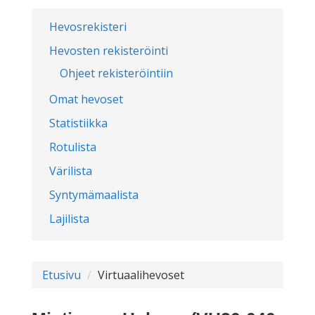
Hevosrekisteri
Hevosten rekisteröinti
Ohjeet rekisteröintiin
Omat hevoset
Statistiikka
Rotulista
Värilista
Syntymämaalista
Lajilista
Etusivu
Virtuaalihevoset