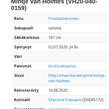
Mintje van Holmes (VH20-040-
0159)
Rotu
Friisiläishevonen
Sukupuoli
tamma
Säkäkorkeus
161 cm
Syntynyt
02.07.2020, yli 8v
Väri
Painotus
kouluratsastus
Sivut
http://chaorita.net/poni/mintje-
van-holmes
Rekisteröity
10.08.2020
Kotitalli
Sherlock Friesians
(SHER5172)