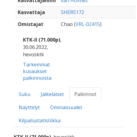
Kasvattajanimi
van Holmes
Kasvattaja
SHER5172
Omistajat
Chao (
VRL-02415
)
KTK-II (71.000p)
,
30.06.2022,
hevosktk
Tarkemmat
kuvaukset
palkinnoista
Suku
Jälkeläiset
Palkinnot
Näyttelyt
Ominaisuudet
Kilpailustatistiikka