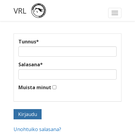
VRL
Toggle
navigati
Tunnus
*
Salasana
*
Muista minut
Unohtuiko salasana?