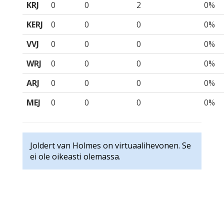
KRJ
0
0
2
0%
KERJ
0
0
0
0%
VVJ
0
0
0
0%
WRJ
0
0
0
0%
ARJ
0
0
0
0%
MEJ
0
0
0
0%
Joldert van Holmes on virtuaalihevonen. Se
ei ole oikeasti olemassa.