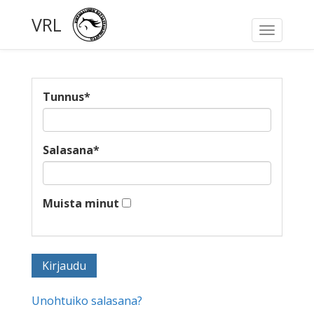
VRL
Toggle
navigati
Tunnus
*
Salasana
*
Muista minut
Unohtuiko salasana?