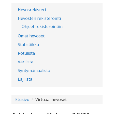
Hevosrekisteri
Hevosten rekisteröinti
Ohjeet rekisteröintiin
Omat hevoset
Statistiikka
Rotulista
Värilista
Syntymämaalista
Lajilista
Etusivu
Virtuaalihevoset