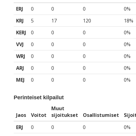
ERJ
0
0
0
0%
KRJ
5
17
120
18%
KERJ
0
0
0
0%
VVJ
0
0
0
0%
WRJ
0
0
0
0%
ARJ
0
0
0
0%
MEJ
0
0
0
0%
Perinteiset kilpailut
Muut
Jaos
Voitot
sijoitukset
Osallistumiset
Sijo
ERJ
0
0
0
0%