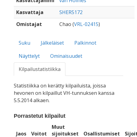
Kasvattajanimi
van Holmes
Kasvattaja
SHER5172
Omistajat
Chao (
VRL-02415
)
Suku
Jälkeläiset
Palkinnot
Näyttelyt
Ominaisuudet
Kilpailustatistiikka
Statistiikka on kerätty kilpailuista, joissa
hevonen on kilpaillut VH-tunnuksen kanssa
5.5.2014 alkaen.
Porrastetut kilpailut
Muut
Jaos
Voitot
sijoitukset
Osallistumiset
Sijo