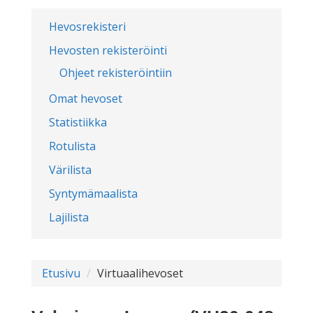
Hevosrekisteri
Hevosten rekisteröinti
Ohjeet rekisteröintiin
Omat hevoset
Statistiikka
Rotulista
Värilista
Syntymämaalista
Lajilista
Etusivu
Virtuaalihevoset