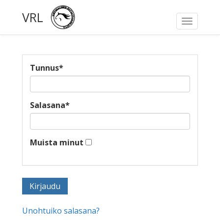
VRL
Toggle
navigati
Tunnus
*
Salasana
*
Muista minut
Unohtuiko salasana?