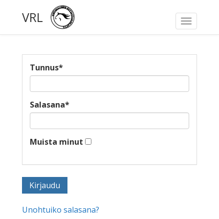
VRL
Toggle
navigati
Tunnus
*
Salasana
*
Muista minut
Unohtuiko salasana?