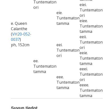
Tuntematon
eiei.
ori
Tuntematon
eie.
ori
Tuntematon
eiee.
e. Queen
tamma
Tuntematon
Calanthe
tamma
(
VH20-052-
eeii.
0037
)
Tuntematon
ph, 152cm
eei.
ori
Tuntematon
eeie.
ori
Tuntematon
ee.
tamma
Tuntematon
eeei.
tamma
Tuntematon
eee.
ori
Tuntematon
eeee.
tamma
Tuntematon
tamma
Suvun tiedot