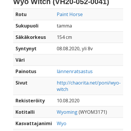
Wyo Witch (VH20-052-0041)
Rotu
Paint Horse
Sukupuoli
tamma
Säkäkorkeus
154 cm
Syntynyt
08.08.2020, yli 8v
Väri
Painotus
lännenratsastus
Sivut
http://chaorita.net/poni/wyo-
witch
Rekisteröity
10.08.2020
Kotitalli
Wyoming
(WYOM3171)
Kasvattajanimi
Wyo