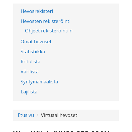
Hevosrekisteri
Hevosten rekisteröinti
Ohjeet rekisteröintiin
Omat hevoset
Statistiikka
Rotulista
Värilista
Syntymämaalista
Lajilista
Etusivu
Virtuaalihevoset