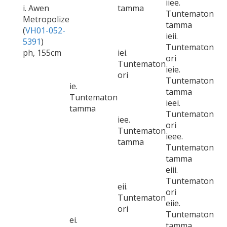
iiee.
i. Awen
tamma
Tuntematon
Metropolize
tamma
(
VH01-052-
ieii.
5391
)
Tuntematon
ph, 155cm
iei.
ori
Tuntematon
ieie.
ori
Tuntematon
ie.
tamma
Tuntematon
ieei.
tamma
Tuntematon
iee.
ori
Tuntematon
ieee.
tamma
Tuntematon
tamma
eiii.
Tuntematon
eii.
ori
Tuntematon
eiie.
ori
Tuntematon
ei.
tamma