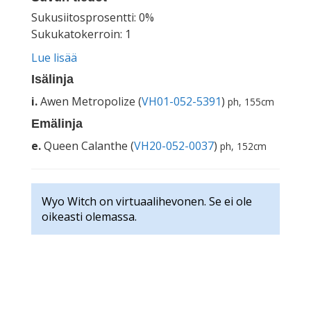
Sukusiitosprosentti: 0%
Sukukatokerroin: 1
Lue lisää
Isälinja
i.
Awen Metropolize (
VH01-052-5391
)
ph, 155cm
Emälinja
e.
Queen Calanthe (
VH20-052-0037
)
ph, 152cm
Wyo Witch on virtuaalihevonen. Se ei ole
oikeasti olemassa.