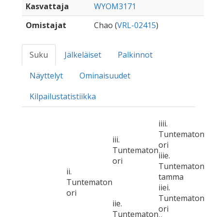
Kasvattaja
WYOM3171
Omistajat
Chao (
VRL-02415
)
Suku
Jälkeläiset
Palkinnot
Näyttelyt
Ominaisuudet
Kilpailustatistiikka
iiii.
Tuntematon
iii.
ori
Tuntematon
iiie.
ori
Tuntematon
ii.
tamma
Tuntematon
iiei.
ori
Tuntematon
iie.
ori
Tuntematon