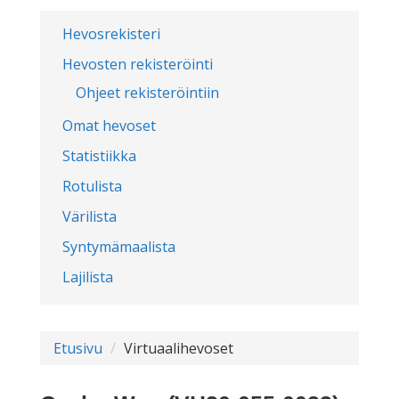
Hevosrekisteri
Hevosten rekisteröinti
Ohjeet rekisteröintiin
Omat hevoset
Statistiikka
Rotulista
Värilista
Syntymämaalista
Lajilista
Etusivu
Virtuaalihevoset