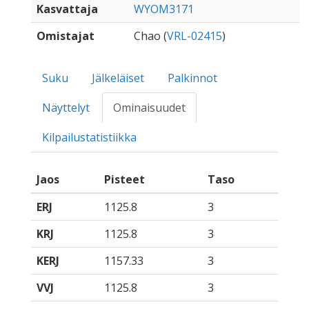
Kasvattaja
WYOM3171
Omistajat
Chao (
VRL-02415
)
Suku
Jälkeläiset
Palkinnot
Näyttelyt
Ominaisuudet
Kilpailustatistiikka
Jaos
Pisteet
Taso
ERJ
1125.8
3
KRJ
1125.8
3
KERJ
1157.33
3
VVJ
1125.8
3