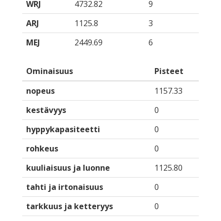
WRJ
4732.82
9
ARJ
1125.8
3
MEJ
2449.69
6
Ominaisuus
Pisteet
nopeus
1157.33
kestävyys
0
hyppykapasiteetti
0
rohkeus
0
kuuliaisuus ja luonne
1125.80
tahti ja irtonaisuus
0
tarkkuus ja ketteryys
0