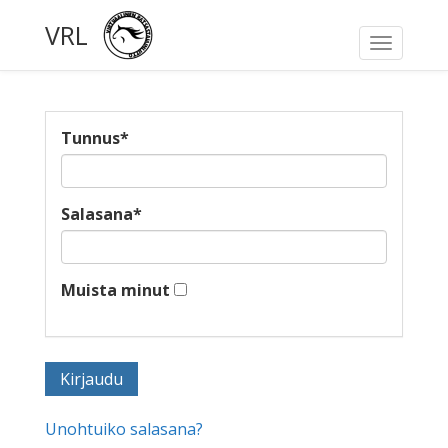
VRL
Toggle
navigati
Tunnus
*
Salasana
*
Muista minut
Unohtuiko salasana?