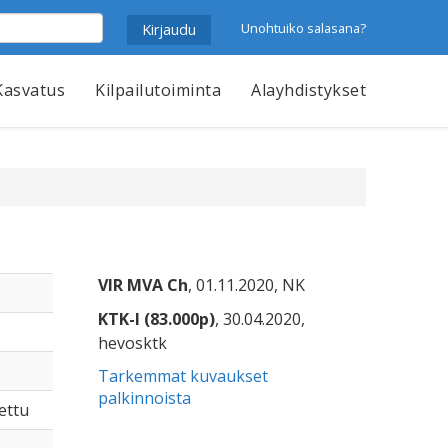
Unohtuiko salasana?
Kasvatus
Kilpailutoiminta
Alayhdistykset
VIR MVA Ch
, 01.11.2020, NK
KTK-I (83.000p)
, 30.04.2020,
hevosktk
Tarkemmat kuvaukset
palkinnoista
tettu