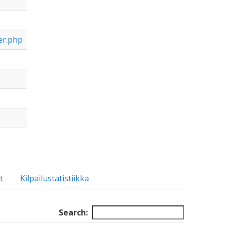
er.php
t
Kilpailustatistiikka
Search: