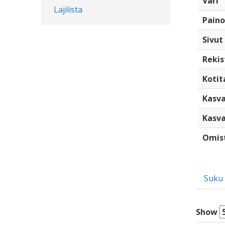
Väri
Lajilista
Paino
Sivut
Rekis
Kotita
Kasva
Kasva
Omis
Suku
Show