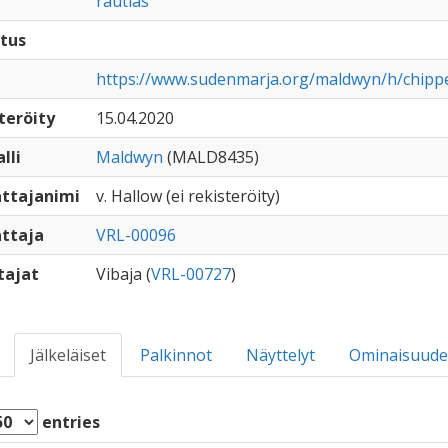
rautias
tus
https://www.sudenmarja.org/maldwyn/h/chipp
teröity
15.04.2020
lli
Maldwyn
(MALD8435)
ttajanimi
v. Hallow (ei rekisteröity)
ttaja
VRL-00096
tajat
Vibaja (
VRL-00727
)
Jälkeläiset
Palkinnot
Näyttelyt
Ominaisuude
entries