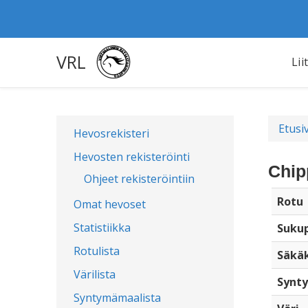
VRL
Lii
Etusi
Hevosrekisteri
Hevosten rekisteröinti
Chip
Ohjeet rekisteröintiin
Rotu
Omat hevoset
Statistiikka
Sukup
Rotulista
Säkä
Värilista
Synty
Syntymämaalista