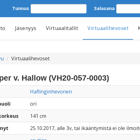
Tunnus
Salasana
tto
Jäsenyys
Virtuaalitallit
Virtuaalihevoset
vu
Virtuaalihevoset
per v. Hallow (VH20-057-0003)
Haflinginhevonen
uoli
ori
korkeus
141 cm
nyt
25.10.2017, alle 3v, tai ikääntymistä ei ole ilmoi