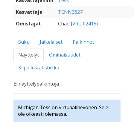
Kasvattajanimi
Tess
Kasvattaja
TENN3627
Omistajat
Chao (
VRL-02415
)
Suku
Jälkeläiset
Palkinnot
Näyttelyt
Ominaisuudet
Kilpailustatistiikka
Ei näyttelypalkintoja
Michigan Tess on virtuaalihevonen. Se ei
ole oikeasti olemassa.