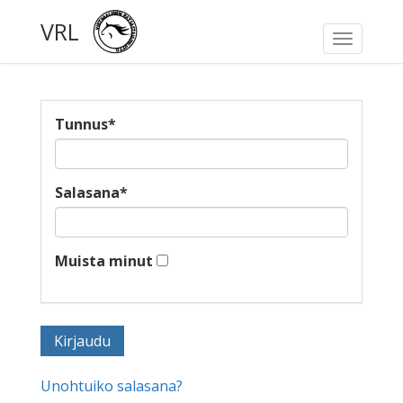
VRL
Toggle
navigati
Tunnus
*
Salasana
*
Muista minut
Unohtuiko salasana?