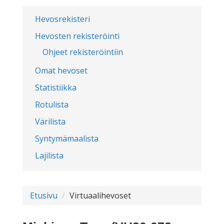
Hevosrekisteri
Hevosten rekisteröinti
Ohjeet rekisteröintiin
Omat hevoset
Statistiikka
Rotulista
Värilista
Syntymämaalista
Lajilista
Etusivu
Virtuaalihevoset