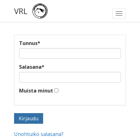
VRL
Toggle
navigati
Tunnus
*
Salasana
*
Muista minut
Unohtuiko salasana?