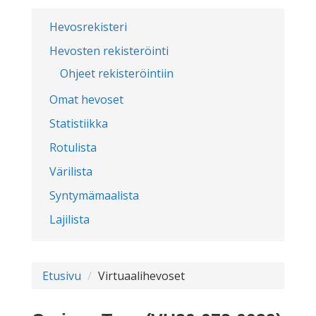
Hevosrekisteri
Hevosten rekisteröinti
Ohjeet rekisteröintiin
Omat hevoset
Statistiikka
Rotulista
Värilista
Syntymämaalista
Lajilista
Etusivu
Virtuaalihevoset