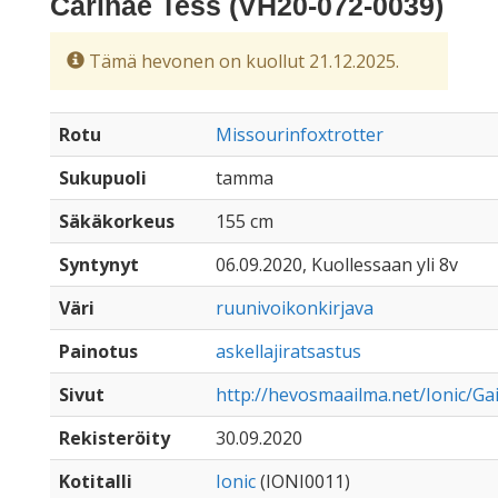
Carinae Tess (VH20-072-0039)
Tämä hevonen on kuollut 21.12.2025.
Rotu
Missourinfoxtrotter
Sukupuoli
tamma
Säkäkorkeus
155 cm
Syntynyt
06.09.2020, Kuollessaan yli 8v
Väri
ruunivoikonkirjava
Painotus
askellajiratsastus
Sivut
http://hevosmaailma.net/Ionic/Gai
Rekisteröity
30.09.2020
Kotitalli
Ionic
(IONI0011)