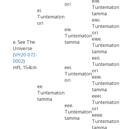
eiie.
ori
Tuntematon
ei.
tamma
Tuntematon
eiei.
ori
Tuntematon
eie.
ori
Tuntematon
eiee.
e. See The
tamma
Tuntematon
Universe
tamma
(
VH20-072-
eeii.
0002
)
Tuntematon
mft, 154cm
eei.
ori
Tuntematon
eeie.
ori
Tuntematon
ee.
tamma
Tuntematon
eeei.
tamma
Tuntematon
eee.
ori
Tuntematon
eeee.
tamma
Tuntematon
tamma