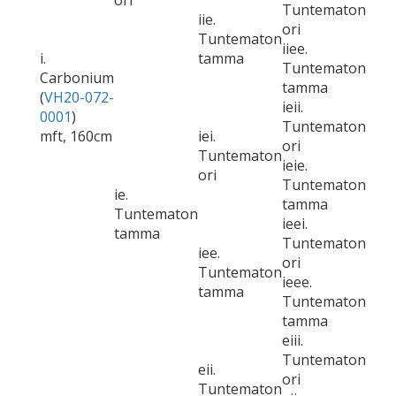
ori
Tuntematon
iie.
ori
Tuntematon
iiee.
i.
tamma
Tuntematon
Carbonium
tamma
(
VH20-072-
ieii.
0001
)
Tuntematon
mft, 160cm
iei.
ori
Tuntematon
ieie.
ori
Tuntematon
ie.
tamma
Tuntematon
ieei.
tamma
Tuntematon
iee.
ori
Tuntematon
ieee.
tamma
Tuntematon
tamma
eiii.
Tuntematon
eii.
ori
Tuntematon