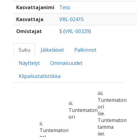
Kasvattajanimi
Tess
Kasvattaja
VRL-02415
Omistajat
S (
VRL-00329
)
Suku
Jälkeläiset
Palkinnot
Näyttelyt
Ominaisuudet
Kilpailustatistiikka
iiii.
Tuntematon
iii.
ori
Tuntematon
iiie.
ori
Tuntematon
ii.
tamma
Tuntematon
iiei.