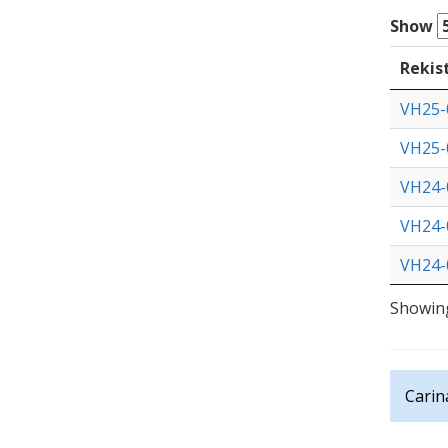
Show
Rekis
VH25-
VH25-
VH24-
VH24-
VH24-
Showing
Carin