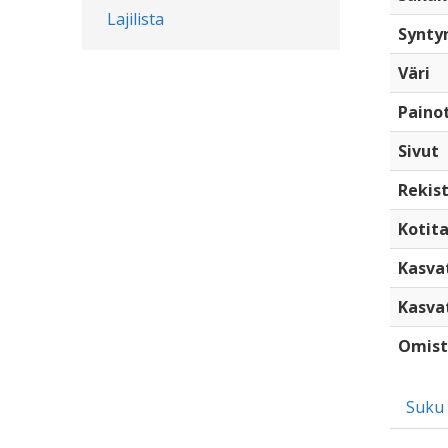
Lajilista
Synty
Väri
Paino
Sivut
Rekist
Kotita
Kasva
Kasva
Omist
Suku