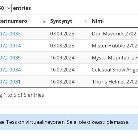
entries
terinumero
Syntynyt
Nimi
072-0033
03.09.2025
Dun Maverick 2702
072-0014
03.08.2025
Mister Hubble 2702
072-0039
16.09.2024
Mystic Mountain 27
072-0034
16.07.2024
Celestial Snow Ange
072-0031
16.08.2024
Thor's Helmet 2702
 1 to 5 of 5 entries
ae Tess on virtuaalihevonen. Se ei ole oikeasti olemassa.