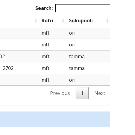
Search:
Rotu
Sukupuoli
mft
ori
mft
ori
02
mft
tamma
l 2702
mft
tamma
mft
ori
Previous
1
Next