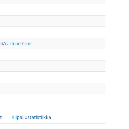
ed/carinae.html
t
Kilpailustatistiikka