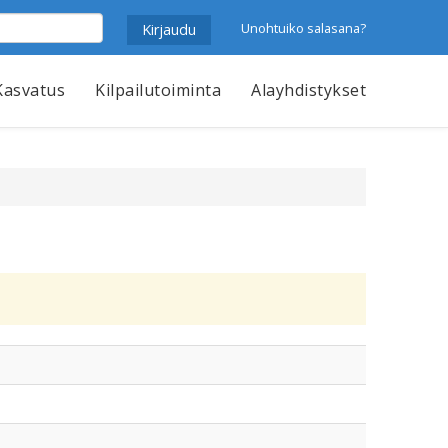
Unohtuiko salasana?
Kasvatus
Kilpailutoiminta
Alayhdistykset