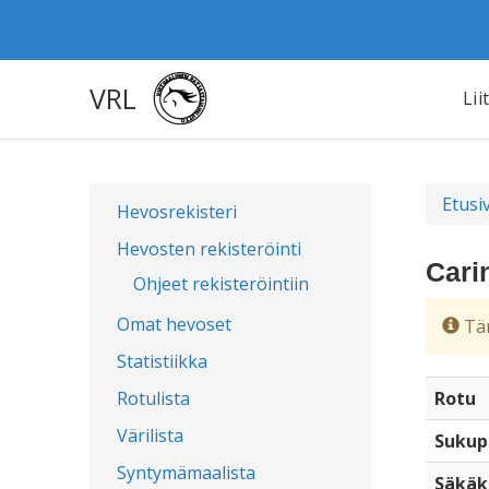
VRL
Lii
Etusi
Hevosrekisteri
Hevosten rekisteröinti
Cari
Ohjeet rekisteröintiin
Omat hevoset
Täm
Statistiikka
Rotulista
Rotu
Värilista
Sukup
Syntymämaalista
Säkäk