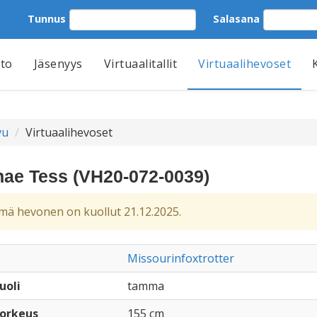
Tunnus
Salasana
tto
Jäsenyys
Virtuaalitallit
Virtuaalihevoset
vu
Virtuaalihevoset
nae Tess (VH20-072-0039)
ä hevonen on kuollut 21.12.2025.
Missourinfoxtrotter
uoli
tamma
orkeus
155 cm