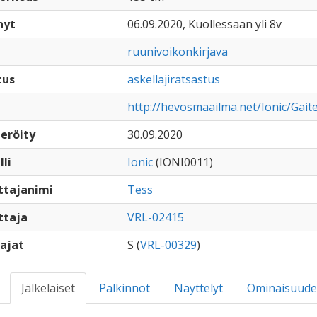
nyt
06.09.2020, Kuollessaan yli 8v
ruunivoikonkirjava
tus
askellajiratsastus
http://hevosmaailma.net/Ionic/Gait
eröity
30.09.2020
lli
Ionic
(IONI0011)
ttajanimi
Tess
ttaja
VRL-02415
ajat
S (
VRL-00329
)
Jälkeläiset
Palkinnot
Näyttelyt
Ominaisuude