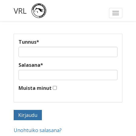
VRL
Toggle
navigati
Tunnus
*
Salasana
*
Muista minut
Unohtuiko salasana?