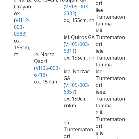
ori
Orayan
(
VH05-003-
iiee.
ox
6333
)
Tuntematon
(
VH12-
ox, 155cm, rn
tamma
003-
ieii.
0383
)
iei. Quiros GA
Tuntematon
ox,
(
VH05-003-
ori
155cm,
6311
)
ieie.
rt
ie. Narza
ox, 155cm, rn
Tuntematon
Qadri
tamma
(
VH05-003-
iee. Narzad
ieei.
6718
)
GA
Tuntematon
ox, 157cm
(
VH05-003-
ori
6357
)
ieee.
ox, 159cm,
Tuntematon
rnkm
tamma
eiii.
Tuntematon
eii.
ori
Tuntematon
eiie.
ori