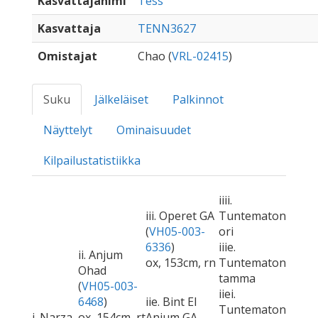
Kasvattajanimi
Tess
Kasvattaja
TENN3627
Omistajat
Chao (
VRL-02415
)
Suku
Jälkeläiset
Palkinnot
Näyttelyt
Ominaisuudet
Kilpailustatistiikka
iiii.
iii. Operet GA
Tuntematon
(
VH05-003-
ori
6336
)
iiie.
ii. Anjum
ox, 153cm, rn
Tuntematon
Ohad
tamma
(
VH05-003-
iiei.
6468
)
iie. Bint El
Tuntematon
i. Narza
ox, 154cm, rt
Anjum GA