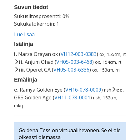
Suvun tiedot
Sukusiitosprosentti: 0%
Sukukatokerroin: 1
Lue lisää
Isälinja
i.
Narza Orayan ox (
VH12-003-0383
)
ox, 155cm, rt
ii.
Anjum Ohad (
VH05-003-6468
)
ox, 154cm, rt
iii.
Operet GA (
VH05-003-6336
)
ox, 153cm, rn
Emälinja
e.
Ramya Golden Eye (
VH16-078-0009
)
ee.
nsh
GRS Golden Age (
VH11-078-0001
)
nsh, 152cm,
rnkrj
Goldena Tess on virtuaalihevonen. Se ei ole
oikeasti olemassa.