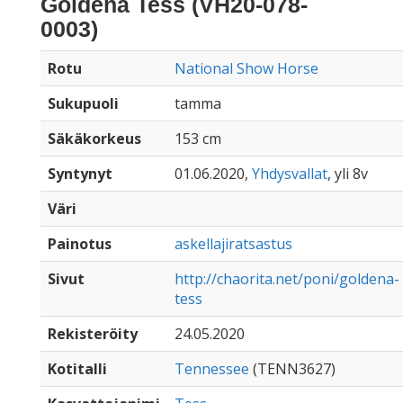
Goldena Tess (VH20-078-
0003)
Rotu
National Show Horse
Sukupuoli
tamma
Säkäkorkeus
153 cm
Syntynyt
01.06.2020,
Yhdysvallat
, yli 8v
Väri
Painotus
askellajiratsastus
Sivut
http://chaorita.net/poni/goldena-
tess
Rekisteröity
24.05.2020
Kotitalli
Tennessee
(TENN3627)