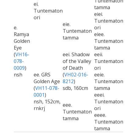
Tuntematon
ei.
tamma
Tuntematon
eiei.
ori
Tuntematon
eie.
e.
ori
Tuntematon
Ramya
eiee.
tamma
Golden
Tuntematon
Eye
tamma
(
VH16-
eei. Shadow
eeii.
078-
of the Valley
Tuntematon
0009
)
of Death
ori
nsh
ee. GRS
(
VH02-016-
eeie.
Golden Age
8212
)
Tuntematon
(
VH11-078-
sdb, 160cm
tamma
0001
)
eeei.
nsh, 152cm,
Tuntematon
eee.
rnkrj
ori
Tuntematon
eeee.
tamma
Tuntematon
tamma