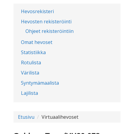
Hevosrekisteri
Hevosten rekisteröinti
Ohjeet rekisteröintiin
Omat hevoset
Statistiikka
Rotulista
Värilista
Syntymämaalista
Lajilista
Etusivu
Virtuaalihevoset