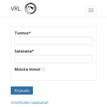
VRL
Toggle
navigati
Tunnus
*
Salasana
*
Muista minut
Unohtuiko salasana?