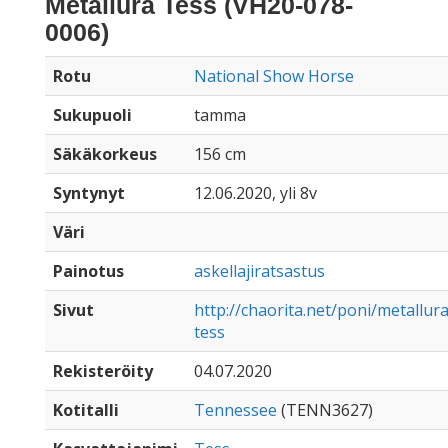
Metallura Tess (VH20-078-
0006)
Rotu
National Show Horse
Sukupuoli
tamma
Säkäkorkeus
156 cm
Syntynyt
12.06.2020, yli 8v
Väri
Painotus
askellajiratsastus
Sivut
http://chaorita.net/poni/metallura
tess
Rekisteröity
04.07.2020
Kotitalli
Tennessee
(TENN3627)