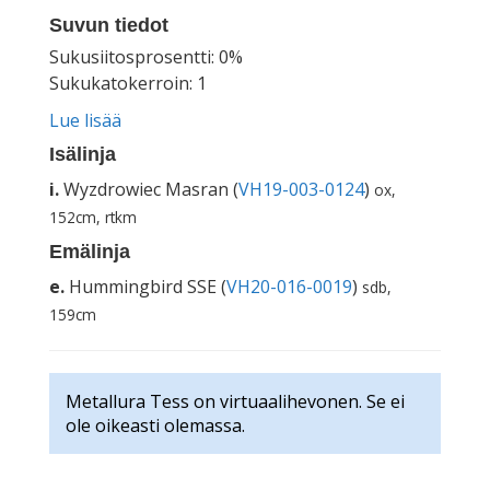
Suvun tiedot
Sukusiitosprosentti: 0%
Sukukatokerroin: 1
Lue lisää
Isälinja
i.
Wyzdrowiec Masran (
VH19-003-0124
)
ox,
152cm, rtkm
Emälinja
e.
Hummingbird SSE (
VH20-016-0019
)
sdb,
159cm
Metallura Tess on virtuaalihevonen. Se ei
ole oikeasti olemassa.