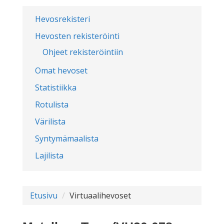
Hevosrekisteri
Hevosten rekisteröinti
Ohjeet rekisteröintiin
Omat hevoset
Statistiikka
Rotulista
Värilista
Syntymämaalista
Lajilista
Etusivu
Virtuaalihevoset