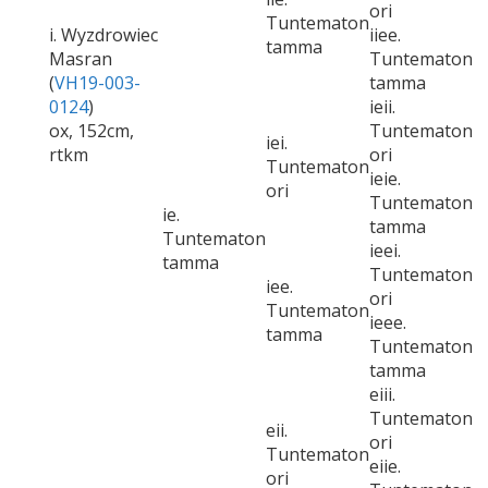
ori
Tuntematon
i. Wyzdrowiec
iiee.
tamma
Masran
Tuntematon
(
VH19-003-
tamma
0124
)
ieii.
ox, 152cm,
Tuntematon
iei.
rtkm
ori
Tuntematon
ieie.
ori
Tuntematon
ie.
tamma
Tuntematon
ieei.
tamma
Tuntematon
iee.
ori
Tuntematon
ieee.
tamma
Tuntematon
tamma
eiii.
Tuntematon
eii.
ori
Tuntematon
eiie.
ori