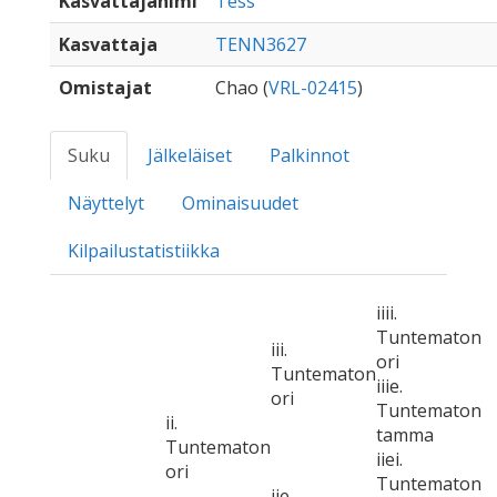
Kasvattajanimi
Tess
Kasvattaja
TENN3627
Omistajat
Chao (
VRL-02415
)
Suku
Jälkeläiset
Palkinnot
Näyttelyt
Ominaisuudet
Kilpailustatistiikka
iiii.
Tuntematon
iii.
ori
Tuntematon
iiie.
ori
Tuntematon
ii.
tamma
Tuntematon
iiei.
ori
Tuntematon
iie.