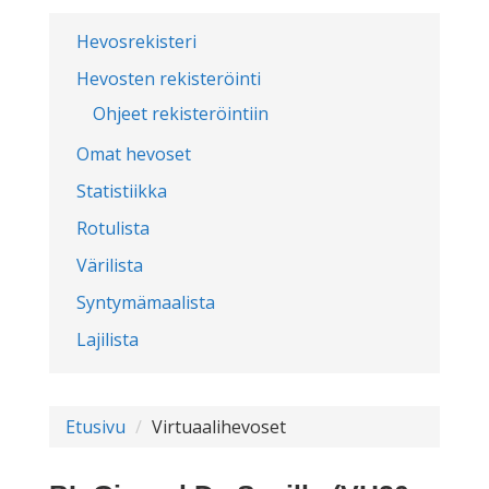
Hevosrekisteri
Hevosten rekisteröinti
Ohjeet rekisteröintiin
Omat hevoset
Statistiikka
Rotulista
Värilista
Syntymämaalista
Lajilista
Etusivu
Virtuaalihevoset