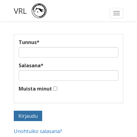
VRL
Toggle
navigati
Tunnus
*
Salasana
*
Muista minut
Unohtuiko salasana?