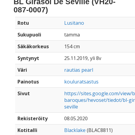
BL Girasol De Seville (VH20-
087-0007)
Rotu
Lusitano
Sukupuoli
tamma
Säkäkorkeus
154 cm
Syntynyt
25.11.2019, yli 8v
Väri
rautias pearl
Painotus
kouluratsastus
Sivut
https://sites.google.com/view/b
baroques/hevoset/tiedot/bl-gir
seville
Rekisteröity
08.05.2020
Kotitalli
Blacklake
(BLAC8811)