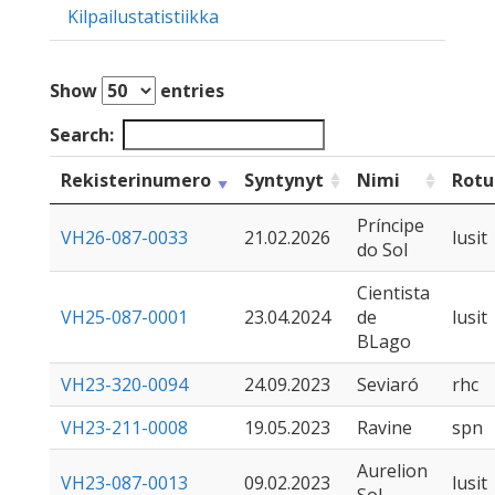
Kilpailustatistiikka
Show
entries
Search:
Rekisterinumero
Syntynyt
Nimi
Rotu
Príncipe
VH26-087-0033
21.02.2026
lusit
do Sol
Cientista
VH25-087-0001
23.04.2024
de
lusit
BLago
VH23-320-0094
24.09.2023
Seviaró
rhc
VH23-211-0008
19.05.2023
Ravine
spn
Aurelion
VH23-087-0013
09.02.2023
lusit