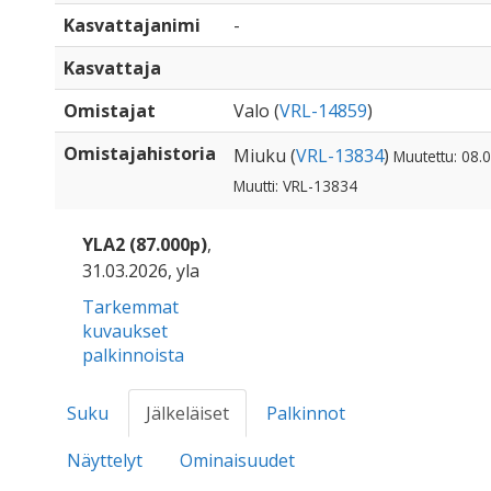
Kasvattajanimi
-
Kasvattaja
Omistajat
Valo (
VRL-14859
)
Omistajahistoria
Miuku (
VRL-13834
)
Muutettu: 08.
Muutti: VRL-13834
YLA2 (87.000p)
,
31.03.2026, yla
Tarkemmat
kuvaukset
palkinnoista
Suku
Jälkeläiset
Palkinnot
Näyttelyt
Ominaisuudet