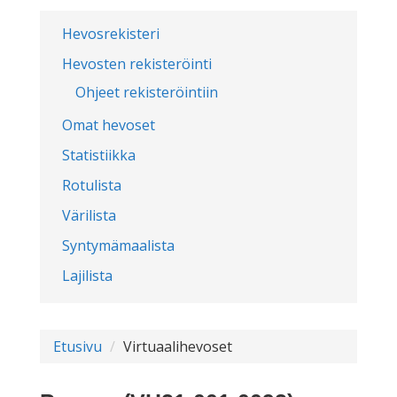
Hevosrekisteri
Hevosten rekisteröinti
Ohjeet rekisteröintiin
Omat hevoset
Statistiikka
Rotulista
Värilista
Syntymämaalista
Lajilista
Etusivu
Virtuaalihevoset