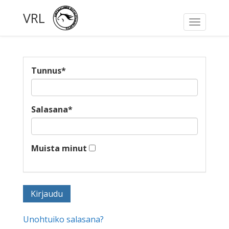
VRL
Toggle
navigati
Tunnus
*
Salasana
*
Muista minut
Unohtuiko salasana?