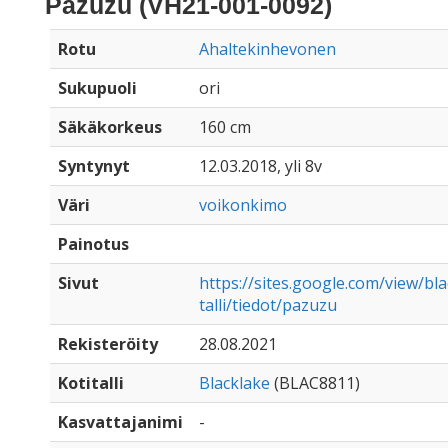
Pazuzu (VH21-001-0092)
Rotu
Ahaltekinhevonen
Sukupuoli
ori
Säkäkorkeus
160 cm
Syntynyt
12.03.2018, yli 8v
Väri
voikonkimo
Painotus
Sivut
https://sites.google.com/view/bl
talli/tiedot/pazuzu
Rekisteröity
28.08.2021
Kotitalli
Blacklake
(BLAC8811)
Kasvattajanimi
-