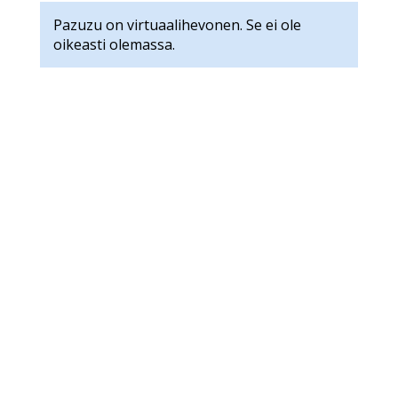
Pazuzu on virtuaalihevonen. Se ei ole
oikeasti olemassa.