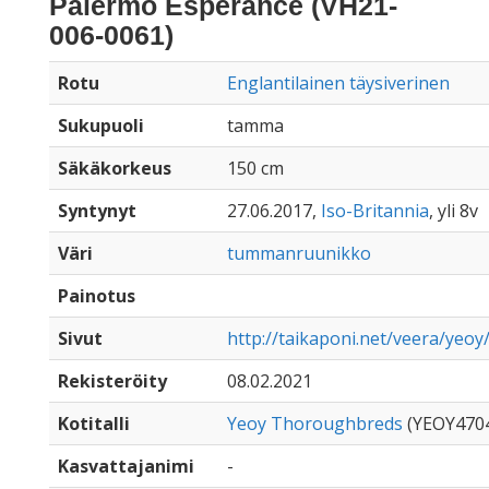
Palermo Esperance (VH21-
006-0061)
Rotu
Englantilainen täysiverinen
Sukupuoli
tamma
Säkäkorkeus
150 cm
Syntynyt
27.06.2017,
Iso-Britannia
, yli 8v
Väri
tummanruunikko
Painotus
Sivut
http://taikaponi.net/veera/yeoy
Rekisteröity
08.02.2021
Kotitalli
Yeoy Thoroughbreds
(YEOY470
Kasvattajanimi
-