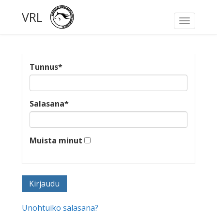
VRL
Toggle
navigati
Tunnus
*
Salasana
*
Muista minut
Unohtuiko salasana?