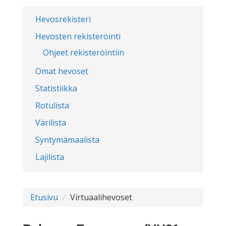
Hevosrekisteri
Hevosten rekisteröinti
Ohjeet rekisteröintiin
Omat hevoset
Statistiikka
Rotulista
Värilista
Syntymämaalista
Lajilista
Etusivu
Virtuaalihevoset