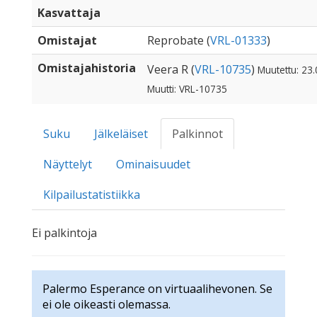
Kasvattaja
Omistajat
Reprobate (
VRL-01333
)
Omistajahistoria
Veera R (
VRL-10735
)
Muutettu: 23
Muutti: VRL-10735
Suku
Jälkeläiset
Palkinnot
Näyttelyt
Ominaisuudet
Kilpailustatistiikka
Ei palkintoja
Palermo Esperance on virtuaalihevonen. Se
ei ole oikeasti olemassa.