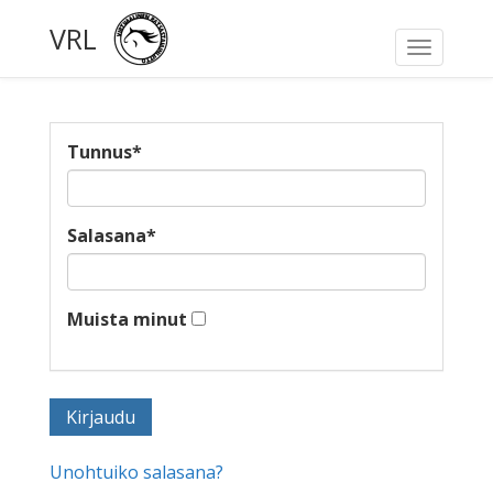
VRL
Toggle
navigati
Tunnus
*
Salasana
*
Muista minut
Unohtuiko salasana?