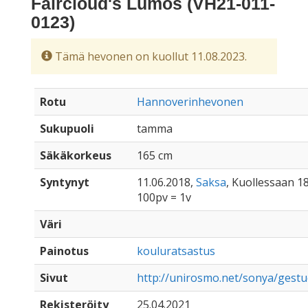
Faircloud's Lumos (VH21-011-
0123)
Tämä hevonen on kuollut 11.08.2023.
Rotu
Hannoverinhevonen
Sukupuoli
tamma
Säkäkorkeus
165 cm
Syntynyt
11.06.2018,
Saksa
, Kuollessaan 1
100pv = 1v
Väri
Painotus
kouluratsastus
Sivut
http://unirosmo.net/sonya/gestu
Rekisteröity
25.04.2021