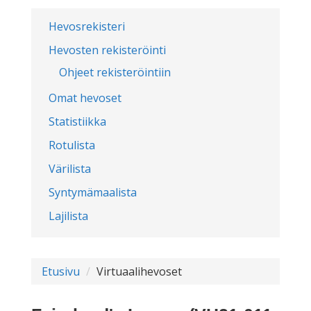
Hevosrekisteri
Hevosten rekisteröinti
Ohjeet rekisteröintiin
Omat hevoset
Statistiikka
Rotulista
Värilista
Syntymämaalista
Lajilista
Etusivu
Virtuaalihevoset