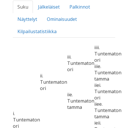
Suku
Jälkeläiset
Palkinnot
Näyttelyt
Ominaisuudet
Kilpailustatistiikka
iiii.
Tuntematon
iii.
ori
Tuntematon
iiie.
ori
Tuntematon
ii.
tamma
Tuntematon
iiei.
ori
Tuntematon
iie.
ori
Tuntematon
iiee.
tamma
Tuntematon
i.
tamma
Tuntematon
ieii.
ori