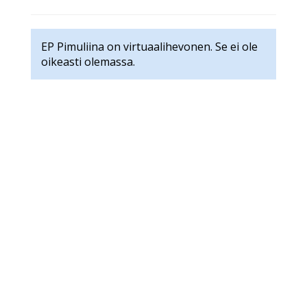
EP Pimuliina on virtuaalihevonen. Se ei ole
oikeasti olemassa.