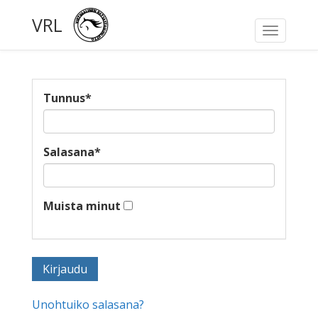
VRL
Toggle
navigati
Tunnus
*
Salasana
*
Muista minut
Unohtuiko salasana?