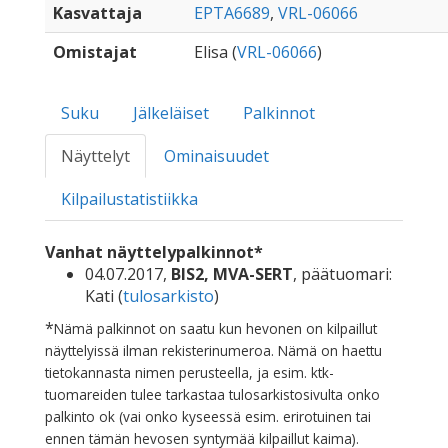
Kasvattaja
EPTA6689
,
VRL-06066
Omistajat
Elisa (
VRL-06066
)
Suku
Jälkeläiset
Palkinnot
Näyttelyt
Ominaisuudet
Kilpailustatistiikka
Vanhat näyttelypalkinnot*
04.07.2017,
BIS2, MVA-SERT
, päätuomari:
Kati (
tulosarkisto
)
*
Nämä palkinnot on saatu kun hevonen on kilpaillut
näyttelyissä ilman rekisterinumeroa. Nämä on haettu
tietokannasta nimen perusteella, ja esim. ktk-
tuomareiden tulee tarkastaa tulosarkistosivulta onko
palkinto ok (vai onko kyseessä esim. erirotuinen tai
ennen tämän hevosen syntymää kilpaillut kaima).