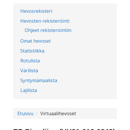
Hevosrekisteri
Hevosten rekisteröinti
Ohjeet rekisteröintiin
Omat hevoset
Statistiikka
Rotulista
Värilista
Syntymämaalista
Lajilista
Etusivu
Virtuaalihevoset