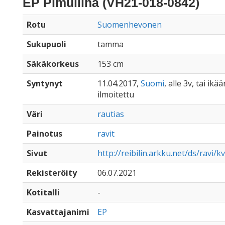
EP Pimuliina (VH21-018-0842)
Rotu
Suomenhevonen
Sukupuoli
tamma
Säkäkorkeus
153 cm
Syntynyt
11.04.2017,
Suomi
, alle 3v, tai ikä
ilmoitettu
Väri
rautias
Painotus
ravit
Sivut
http://reibilin.arkku.net/ds/ravi/
Rekisteröity
06.07.2021
Kotitalli
-
Kasvattajanimi
EP