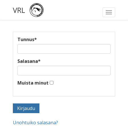
VRL
Toggle
navigati
Tunnus
*
Salasana
*
Muista minut
Unohtuiko salasana?