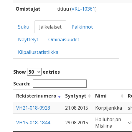
Omistajat
titiuu (
VRL-10361
)
Suku
Jälkeläiset
Palkinnot
Näyttelyt
Ominaisuudet
Kilpailustatistiikka
Show
entries
Search:
Rekisterinumero
Syntynyt
Nimi
R
VH21-018-0928
21.08.2015
Korpijenkka
s
Halluharjan
VH15-018-1844
29.08.2015
s
Misliina