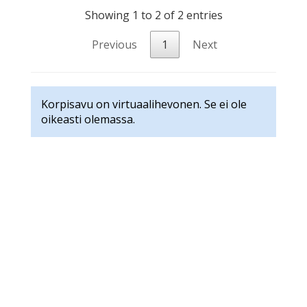
Showing 1 to 2 of 2 entries
Previous
1
Next
Korpisavu on virtuaalihevonen. Se ei ole
oikeasti olemassa.