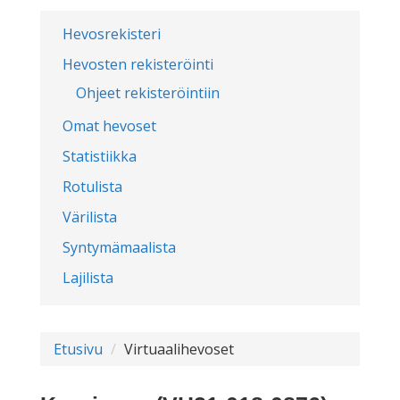
Hevosrekisteri
Hevosten rekisteröinti
Ohjeet rekisteröintiin
Omat hevoset
Statistiikka
Rotulista
Värilista
Syntymämaalista
Lajilista
Etusivu
Virtuaalihevoset