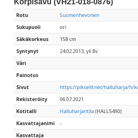
Korpisavu (VH21-018-0876)
Rotu
Suomenhevonen
Sukupuoli
ori
Säkäkorkeus
158 cm
Syntynyt
24.02.2013, yli 8v
Väri
Painotus
Sivut
https://pikselit.net/halluharja/h/
Rekisteröity
06.07.2021
Kotitalli
Halluharjantila
(HALL5490)
Kasvattajanimi
-
Kasvattaja