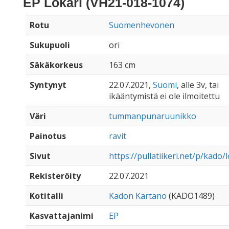
EP Lokari (VH21-018-1074)
Rotu
Suomenhevonen
Sukupuoli
ori
Säkäkorkeus
163 cm
Syntynyt
22.07.2021,
Suomi
, alle 3v, tai
ikääntymistä ei ole ilmoitettu
Väri
tummanpunaruunikko
Painotus
ravit
Sivut
https://pullatiikeri.net/p/kado/
Rekisteröity
22.07.2021
Kotitalli
Kadon Kartano
(KADO1489)
Kasvattajanimi
EP