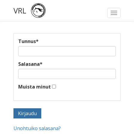
VRL
Toggle
navigati
Tunnus
*
Salasana
*
Muista minut
Unohtuiko salasana?