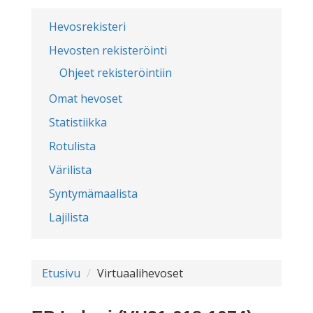
Hevosrekisteri
Hevosten rekisteröinti
Ohjeet rekisteröintiin
Omat hevoset
Statistiikka
Rotulista
Värilista
Syntymämaalista
Lajilista
Etusivu
Virtuaalihevoset