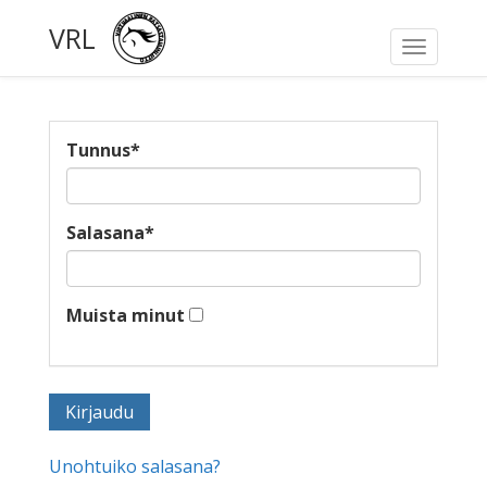
VRL
Toggle
navigati
Tunnus
*
Salasana
*
Muista minut
Unohtuiko salasana?