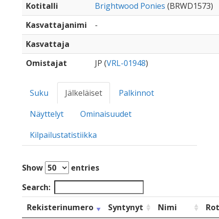
Kotitalli
Brightwood Ponies
(BRWD1573)
Kasvattajanimi
-
Kasvattaja
Omistajat
JP (
VRL-01948
)
Suku
Jälkeläiset
Palkinnot
Näyttelyt
Ominaisuudet
Kilpailustatistiikka
Show
entries
Search:
Rekisterinumero
Syntynyt
Nimi
Ro