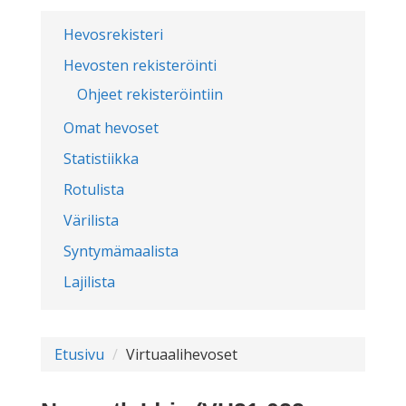
Hevosrekisteri
Hevosten rekisteröinti
Ohjeet rekisteröintiin
Omat hevoset
Statistiikka
Rotulista
Värilista
Syntymämaalista
Lajilista
Etusivu
Virtuaalihevoset