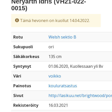
Neryarth Idris (VH21-022-
0015)
Tämä hevonen on kuollut 14.04.2022.
Rotu
Welsh sektio B
Sukupuoli
ori
Säkäkorkeus
135 cm
Syntynyt
01.06.2020, Kuollessaan yli 8v
Väri
voikko
Painotus
kouluratsastus
Sivut
http://lasikuu.net/brightwood/pon
Rekisteröity
16.03.2021