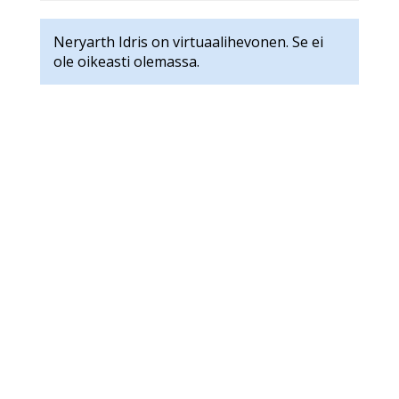
Neryarth Idris on virtuaalihevonen. Se ei
ole oikeasti olemassa.