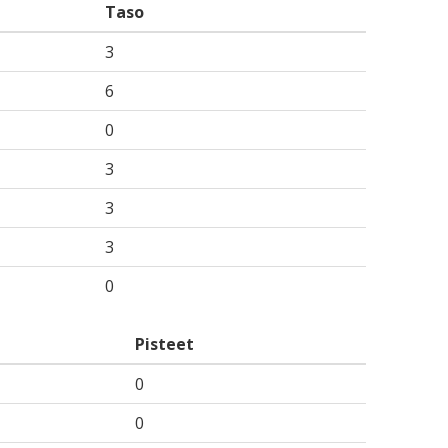
Taso
3
6
0
3
3
3
0
Pisteet
0
0