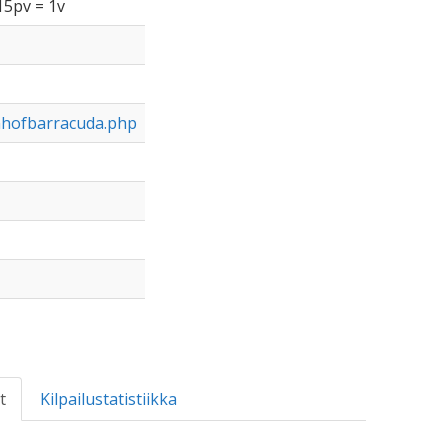
15pv = 1v
nhofbarracuda.php
t
Kilpailustatistiikka