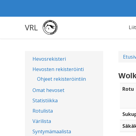
VRL
Lii
Etusi
Hevosrekisteri
Hevosten rekisteröinti
Wolk
Ohjeet rekisteröintiin
Rotu
Omat hevoset
Statistiikka
Rotulista
Sukup
Värilista
Säkä
Syntymämaalista