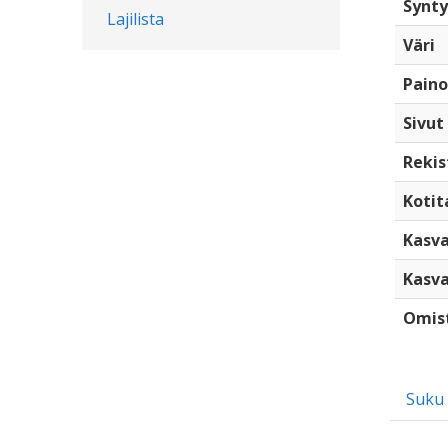
Synty
Lajilista
Väri
Paino
Sivut
Rekis
Kotita
Kasva
Kasva
Omis
Suku