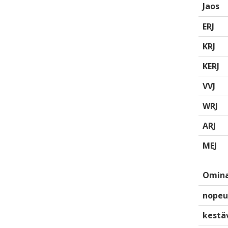
Jaos
ERJ
KRJ
KERJ
VVJ
WRJ
ARJ
MEJ
Omina
nopeu
kestä