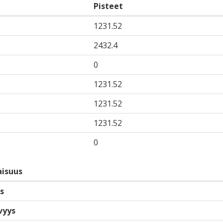
Pisteet
1231.52
2432.4
0
1231.52
1231.52
1231.52
0
isuus
s
vyys