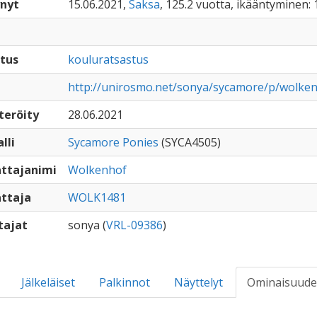
nyt
15.06.2021,
Saksa
, 125.2 vuotta, ikääntyminen: 
tus
kouluratsastus
http://unirosmo.net/sonya/sycamore/p/wolke
teröity
28.06.2021
lli
Sycamore Ponies
(SYCA4505)
ttajanimi
Wolkenhof
ttaja
WOLK1481
tajat
sonya (
VRL-09386
)
Jälkeläiset
Palkinnot
Näyttelyt
Ominaisuude