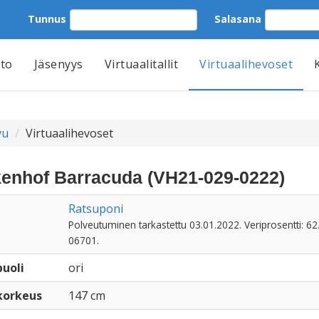
Tunnus
Salasana
tto
Jäsenyys
Virtuaalitallit
Virtuaalihevoset
vu
Virtuaalihevoset
enhof Barracuda (VH21-029-0222)
Ratsuponi
Polveutuminen tarkastettu 03.01.2022. Veriprosentti: 62
06701.
uoli
ori
korkeus
147 cm