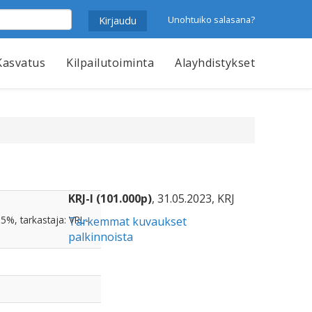
Unohtuiko salasana?
Kasvatus
Kilpailutoiminta
Alayhdistykset
KRJ-I (101.000p)
, 31.05.2023, KRJ
.5%, tarkastaja: VRL-
Tarkemmat kuvaukset
palkinnoista