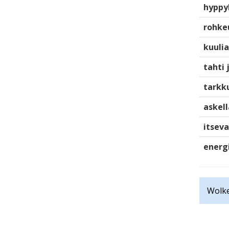
hyppy
rohke
kuulia
tahti 
tarkku
askell
itsev
energ
Wolke