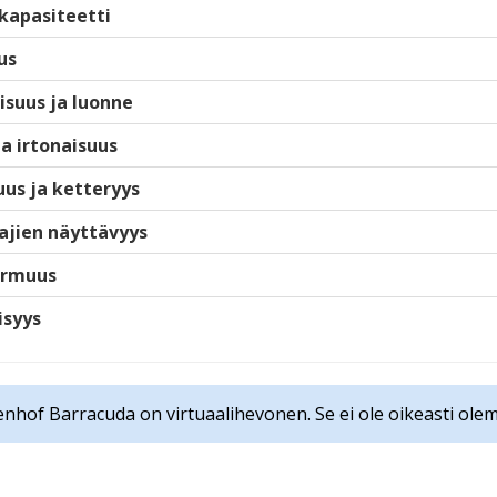
kapasiteetti
us
isuus ja luonne
ja irtonaisuus
us ja ketteryys
ajien näyttävyys
armuus
isyys
nhof Barracuda on virtuaalihevonen. Se ei ole oikeasti ole