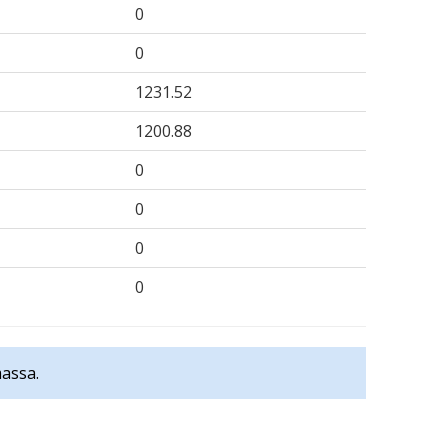
0
0
1231.52
1200.88
0
0
0
0
massa.