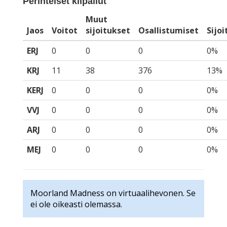
Perinteiset kilpailut
Muut
Jaos
Voitot
sijoitukset
Osallistumiset
Sijo
ERJ
0
0
0
0%
KRJ
11
38
376
13%
KERJ
0
0
0
0%
VVJ
0
0
0
0%
ARJ
0
0
0
0%
MEJ
0
0
0
0%
Moorland Madness on virtuaalihevonen. Se
ei ole oikeasti olemassa.