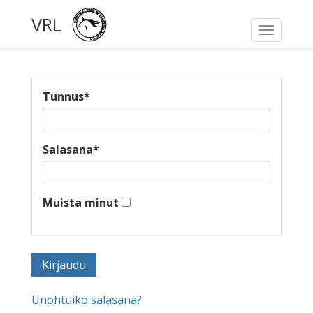
VRL
Toggle
navigati
Tunnus
*
Salasana
*
Muista minut
Unohtuiko salasana?