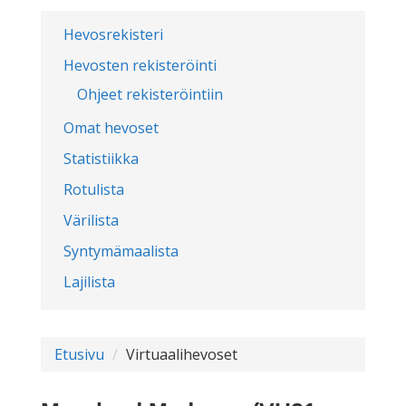
Hevosrekisteri
Hevosten rekisteröinti
Ohjeet rekisteröintiin
Omat hevoset
Statistiikka
Rotulista
Värilista
Syntymämaalista
Lajilista
Etusivu
Virtuaalihevoset