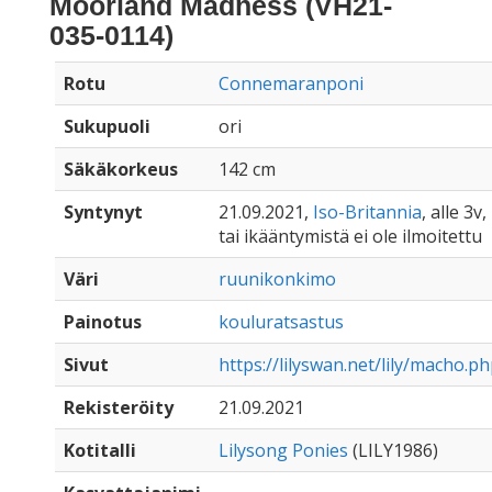
Moorland Madness (VH21-
035-0114)
Rotu
Connemaranponi
Sukupuoli
ori
Säkäkorkeus
142 cm
Syntynyt
21.09.2021,
Iso-Britannia
, alle 3v,
tai ikääntymistä ei ole ilmoitettu
Väri
ruunikonkimo
Painotus
kouluratsastus
Sivut
https://lilyswan.net/lily/macho.p
Rekisteröity
21.09.2021
Kotitalli
Lilysong Ponies
(LILY1986)