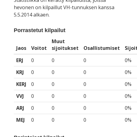
Statistiikka on kerätty kilpailuista, joissa
hevonen on kilpaillut VH-tunnuksen kanssa
5.5.2014 alkaen.
Porrastetut kilpailut
Muut
Jaos
Voitot
sijoitukset
Osallistumiset
Sijo
ERJ
0
0
0
0%
KRJ
0
0
0
0%
KERJ
0
0
0
0%
VVJ
0
0
0
0%
ARJ
0
0
0
0%
MEJ
0
0
0
0%