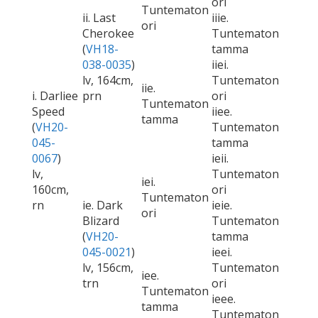
ori
Tuntematon
ii. Last
iiie.
ori
Cherokee
Tuntematon
(
VH18-
tamma
038-0035
)
iiei.
lv, 164cm,
Tuntematon
iie.
i. Darliee
prn
ori
Tuntematon
Speed
iiee.
tamma
(
VH20-
Tuntematon
045-
tamma
0067
)
ieii.
lv,
Tuntematon
iei.
160cm,
ori
Tuntematon
rn
ie. Dark
ieie.
ori
Blizard
Tuntematon
(
VH20-
tamma
045-0021
)
ieei.
lv, 156cm,
Tuntematon
iee.
trn
ori
Tuntematon
ieee.
tamma
Tuntematon