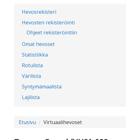
Hevosrekisteri
Hevosten rekisteröinti
Ohjeet rekisteröintiin
Omat hevoset
Statistiikka
Rotulista
Värilista
Syntymämaalista
Lajilista
Etusivu
Virtuaalihevoset