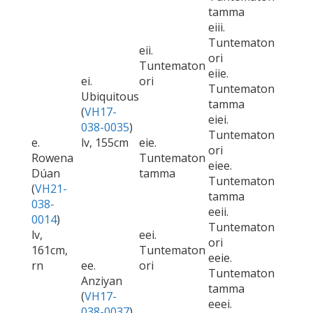
tamma
eiii.
Tuntematon
eii.
ori
Tuntematon
eiie.
ei.
ori
Tuntematon
Ubiquitous
tamma
(
VH17-
eiei.
038-0035
)
Tuntematon
e.
lv, 155cm
eie.
ori
Rowena
Tuntematon
eiee.
Dúan
tamma
Tuntematon
(
VH21-
tamma
038-
eeii.
0014
)
Tuntematon
lv,
eei.
ori
161cm,
Tuntematon
eeie.
rn
ee.
ori
Tuntematon
Anziyan
tamma
(
VH17-
eeei.
038-0037
)