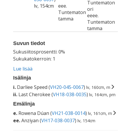
Tuntematon
lv, 154cm
eee.
ori
Tuntematon
eeee.
tamma
Tuntematon
tamma
Suvun tiedot
Sukusiitosprosentti: 0%
Sukukatokerroin: 1
Lue lisää
Isälinja
i.
Darliee Speed (
VH20-045-0067
)
lv, 160cm, rn
ii.
Last Cherokee (
VH18-038-0035
)
lv, 164cm, prn
Emälinja
e.
Rowena Dúan (
VH21-038-0014
)
lv, 161cm, rn
ee.
Anziyan (
VH17-038-0037
)
lv, 154cm