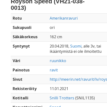
Royson Speed (VH21-038-
0013)
Rotu
Amerikanravuri
Sukupuoli
ori
Säkäkorkeus
162 cm
Syntynyt
20.04.2018,
Suomi
, alle 3v, tai
ikääntymistä ei ole ilmoitettu
Väri
ruunikko
Painotus
ravit
Sivut
http://meerin.net/ravurit/lv/roy
Rekisteröity
11.01.2021
Kotitalli
Snilli Trotters
(SNIL1135)