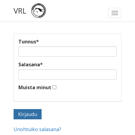
VRL
Toggle
navigati
Tunnus
*
Salasana
*
Muista minut
Unohtuiko salasana?