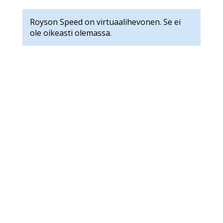
Royson Speed on virtuaalihevonen. Se ei
ole oikeasti olemassa.