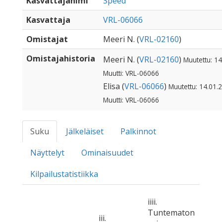
Kasvattajanimi
Speed
Kasvattaja
VRL-06066
Omistajat
Meeri N. (
VRL-02160
)
Omistajahistoria
Meeri N. (
VRL-02160
)
Muutettu: 14
Muutti: VRL-06066
Elisa (
VRL-06066
)
Muutettu: 14.01.
Muutti: VRL-06066
Suku
Jälkeläiset
Palkinnot
Näyttelyt
Ominaisuudet
Kilpailustatistiikka
iiii.
Tuntematon
iii.