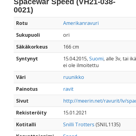
Spacewar Speed (VH21-038-
0021)
Rotu
Amerikanravuri
Sukupuoli
ori
Säkäkorkeus
166 cm
Syntynyt
15.04.2015,
Suomi
, alle 3v, tai 
ei ole ilmoitettu
Väri
ruunikko
Painotus
ravit
Sivut
http://meerin.net/ravurit/lv/sp
Rekisteröity
15.01.2021
Kotitalli
Snilli Trotters
(SNIL1135)