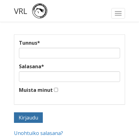
VRL
Toggle
navigati
Tunnus
*
Salasana
*
Muista minut
Unohtuiko salasana?