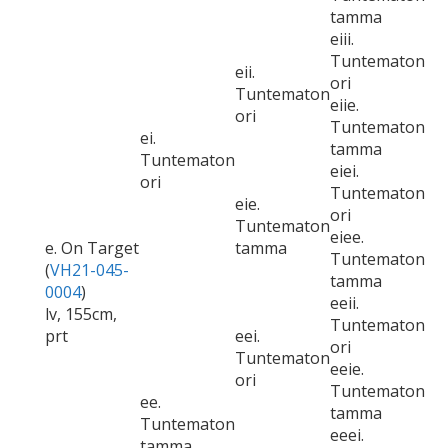
tamma
eiii.
Tuntematon
eii.
ori
Tuntematon
eiie.
ori
Tuntematon
ei.
tamma
Tuntematon
eiei.
ori
Tuntematon
eie.
ori
Tuntematon
eiee.
e. On Target
tamma
Tuntematon
(
VH21-045-
tamma
0004
)
eeii.
lv, 155cm,
Tuntematon
prt
eei.
ori
Tuntematon
eeie.
ori
Tuntematon
ee.
tamma
Tuntematon
eeei.
tamma