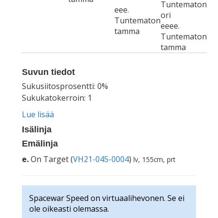
Tuntematon
eee.
ori
Tuntematon
eeee.
tamma
Tuntematon
tamma
Suvun tiedot
Sukusiitosprosentti: 0%
Sukukatokerroin: 1
Lue lisää
Isälinja
Emälinja
e.
On Target (
VH21-045-0004
)
lv, 155cm, prt
Spacewar Speed on virtuaalihevonen. Se ei
ole oikeasti olemassa.