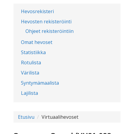
Hevosrekisteri
Hevosten rekisteröinti
Ohjeet rekisteröintiin
Omat hevoset
Statistiikka
Rotulista
Värilista
Syntymämaalista
Lajilista
Etusivu
Virtuaalihevoset