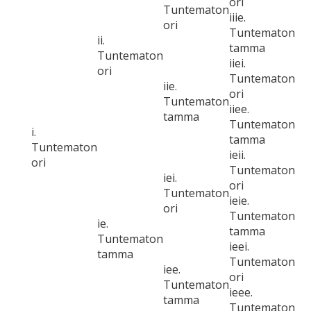
ori
Tuntematon
iiie.
ori
Tuntematon
ii.
tamma
Tuntematon
iiei.
ori
Tuntematon
iie.
ori
Tuntematon
iiee.
tamma
Tuntematon
i.
tamma
Tuntematon
ieii.
ori
Tuntematon
iei.
ori
Tuntematon
ieie.
ori
Tuntematon
ie.
tamma
Tuntematon
ieei.
tamma
Tuntematon
iee.
ori
Tuntematon
ieee.
tamma
Tuntematon