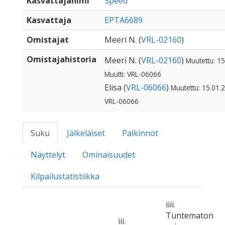
Kasvattajanimi
Speed
Kasvattaja
EPTA6689
Omistajat
Meeri N. (
VRL-02160
)
Omistajahistoria
Meeri N. (
VRL-02160
)
Muutettu: 15
Muutti: VRL-06066
Elisa (
VRL-06066
)
Muutettu: 15.01.2
VRL-06066
Suku
Jälkeläiset
Palkinnot
Näyttelyt
Ominaisuudet
Kilpailustatistiikka
iiii.
Tuntematon
iii.