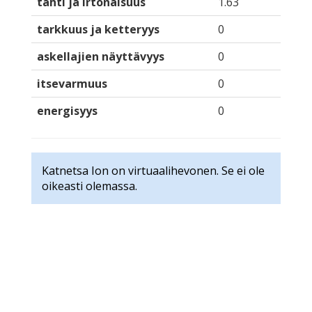
tahti ja irtonaisuus
1.63
tarkkuus ja ketteryys
0
askellajien näyttävyys
0
itsevarmuus
0
energisyys
0
Katnetsa Ion on virtuaalihevonen. Se ei ole
oikeasti olemassa.