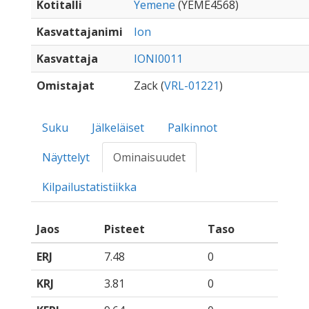
Kotitalli
Yemene
(YEME4568)
Kasvattajanimi
Ion
Kasvattaja
IONI0011
Omistajat
Zack (
VRL-01221
)
Suku
Jälkeläiset
Palkinnot
Näyttelyt
Ominaisuudet
Kilpailustatistiikka
Jaos
Pisteet
Taso
ERJ
7.48
0
KRJ
3.81
0