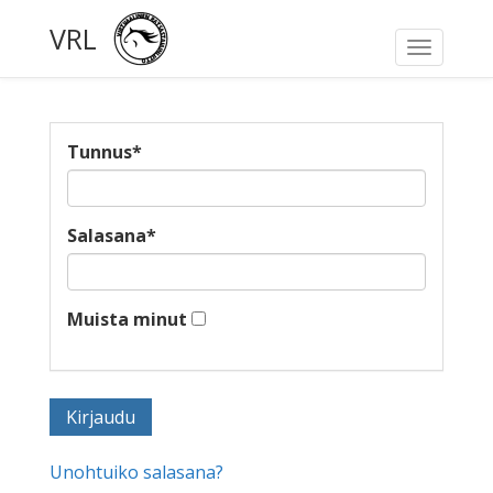
VRL
Toggle
navigati
Tunnus
*
Salasana
*
Muista minut
Unohtuiko salasana?