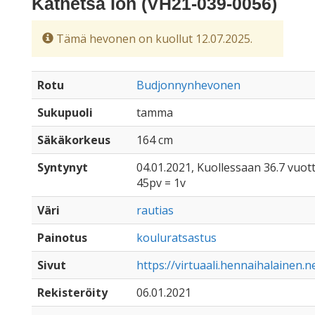
Katnetsa Ion (VH21-039-0056)
Tämä hevonen on kuollut 12.07.2025.
Rotu
Budjonnynhevonen
Sukupuoli
tamma
Säkäkorkeus
164 cm
Syntynyt
04.01.2021, Kuollessaan 36.7 vuot
45pv = 1v
Väri
rautias
Painotus
kouluratsastus
Sivut
https://virtuaali.hennaihalainen.
Rekisteröity
06.01.2021