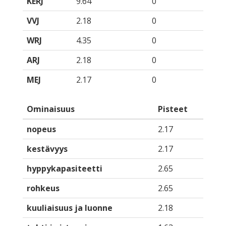
KERJ
9.64
0
VVJ
2.18
0
WRJ
4.35
0
ARJ
2.18
0
MEJ
2.17
0
Ominaisuus
Pisteet
nopeus
2.17
kestävyys
2.17
hyppykapasiteetti
2.65
rohkeus
2.65
kuuliaisuus ja luonne
2.18