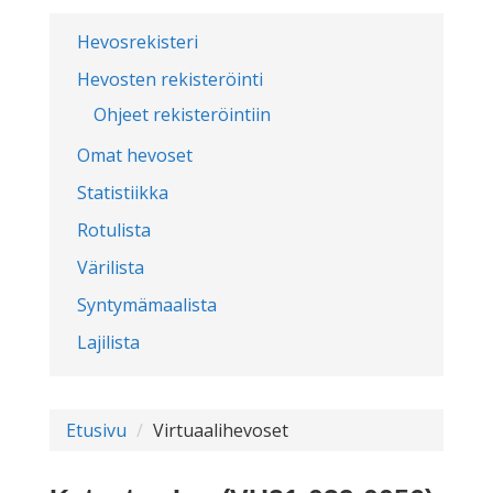
Hevosrekisteri
Hevosten rekisteröinti
Ohjeet rekisteröintiin
Omat hevoset
Statistiikka
Rotulista
Värilista
Syntymämaalista
Lajilista
Etusivu
Virtuaalihevoset