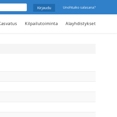
Unohtuiko salasana?
Kasvatus
Kilpailutoiminta
Alayhdistykset