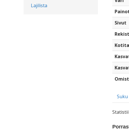
Väri
Lajilista
Paino
Sivut
Rekist
Kotita
Kasva
Kasva
Omist
Suku
Statist
Porrast