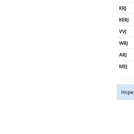
KRJ
KERJ
VVJ
WRJ
ARJ
MEJ
Hope 