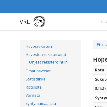
VRL
Lii
Etusi
Hevosrekisteri
Hevosten rekisteröinti
Hope
Ohjeet rekisteröintiin
Rotu
Omat hevoset
Statistiikka
Sukup
Rotulista
Säkäk
Värilista
Synty
Syntymämaalista