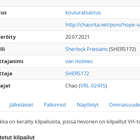
tus
kouluratsastus
http://chaorita.net/poni/hope-
eröity
20.07.2021
lli
Sherlock Friesians
(SHER5172)
ttajanimi
van Holmes
ttaja
SHER5172
ajat
Chao (
VRL-02415
)
Jälkeläiset
Palkinnot
Näyttelyt
Ominaisuude
iikka on kerätty kilpailuista, joissa hevonen on kilpaillut VH
etut kilpailut