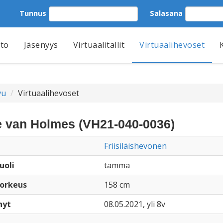
Tunnus
Salasana
tto
Jäsenyys
Virtuaalitallit
Virtuaalihevoset
vu
Virtuaalihevoset
 van Holmes (VH21-040-0036)
Friisiläishevonen
uoli
tamma
orkeus
158 cm
nyt
08.05.2021, yli 8v