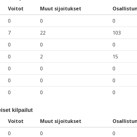
Voitot
Muut sijoitukset
Osallistu
0
0
0
7
22
103
0
0
0
0
2
15
0
0
0
0
0
0
0
0
0
iset kilpailut
Voitot
Muut sijoitukset
Osallistu
0
0
0