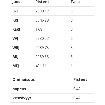
Jaos
Pisteet
Taso
ERJ
2090.17
5
KRJ
3846.29
8
KERJ
1.68
0
VVJ
2580.02
6
WRJ
2089.75
5
ARJ
2089.33
5
MEJ
491.11
1
Ominaisuus
Pisteet
nopeus
0.42
kestävyys
0.42