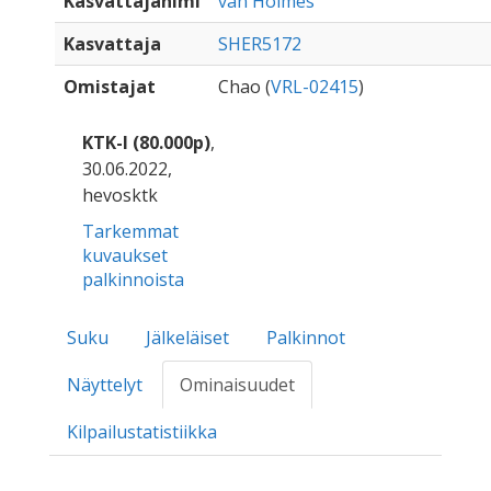
Kasvattajanimi
van Holmes
Kasvattaja
SHER5172
Omistajat
Chao (
VRL-02415
)
KTK-I (80.000p)
,
30.06.2022,
hevosktk
Tarkemmat
kuvaukset
palkinnoista
Suku
Jälkeläiset
Palkinnot
Näyttelyt
Ominaisuudet
Kilpailustatistiikka