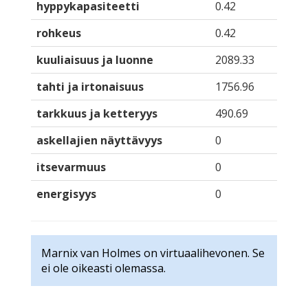
hyppykapasiteetti
0.42
rohkeus
0.42
kuuliaisuus ja luonne
2089.33
tahti ja irtonaisuus
1756.96
tarkkuus ja ketteryys
490.69
askellajien näyttävyys
0
itsevarmuus
0
energisyys
0
Marnix van Holmes on virtuaalihevonen. Se
ei ole oikeasti olemassa.