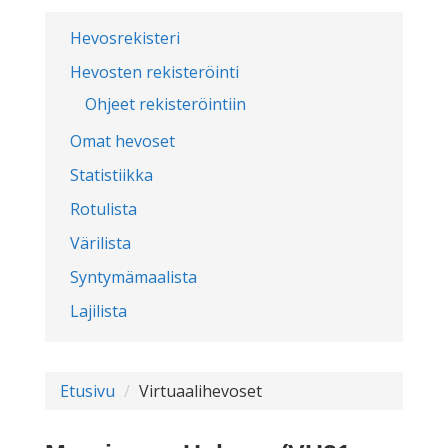
Hevosrekisteri
Hevosten rekisteröinti
Ohjeet rekisteröintiin
Omat hevoset
Statistiikka
Rotulista
Värilista
Syntymämaalista
Lajilista
Etusivu
Virtuaalihevoset