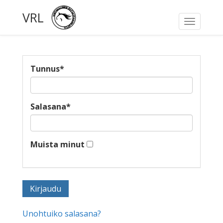
VRL
Toggle
navigati
Tunnus
*
Salasana
*
Muista minut
Unohtuiko salasana?