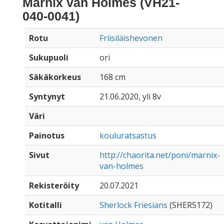
Marnix van Holmes (VH21-
040-0041)
Rotu
Friisiläishevonen
Sukupuoli
ori
Säkäkorkeus
168 cm
Syntynyt
21.06.2020, yli 8v
Väri
Painotus
kouluratsastus
Sivut
http://chaorita.net/poni/marnix-
van-holmes
Rekisteröity
20.07.2021
Kotitalli
Sherlock Friesians
(SHER5172)