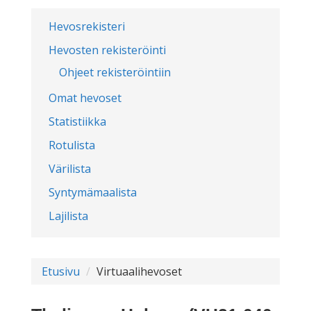
Hevosrekisteri
Hevosten rekisteröinti
Ohjeet rekisteröintiin
Omat hevoset
Statistiikka
Rotulista
Värilista
Syntymämaalista
Lajilista
Etusivu
Virtuaalihevoset