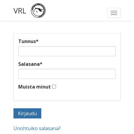
VRL
Toggle
navigati
Tunnus
*
Salasana
*
Muista minut
Unohtuiko salasana?