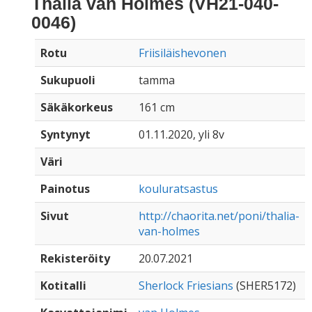
Thalia van Holmes (VH21-040-
0046)
Rotu
Friisiläishevonen
Sukupuoli
tamma
Säkäkorkeus
161 cm
Syntynyt
01.11.2020, yli 8v
Väri
Painotus
kouluratsastus
Sivut
http://chaorita.net/poni/thalia-
van-holmes
Rekisteröity
20.07.2021
Kotitalli
Sherlock Friesians
(SHER5172)