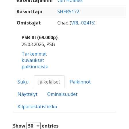
Kasvattajanimi
van Holmes
Kasvattaja
SHER5172
Omistajat
Chao (
VRL-02415
)
PSB-III (69.000p)
,
25.03.2026, PSB
Tarkemmat
kuvaukset
palkinnoista
Suku
Jälkeläiset
Palkinnot
Näyttelyt
Ominaisuudet
Kilpailustatistiikka
Show
entries