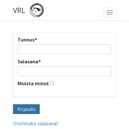
VRL
Toggle
navigati
Tunnus
*
Salasana
*
Muista minut
Unohtuiko salasana?