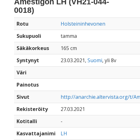
Amestigon LH (VH21-044-
0018)
Rotu
Holsteininhevonen
Sukupuoli
tamma
Säkäkorkeus
165 cm
Syntynyt
23.03.2021,
Suomi
, yli 8v
Väri
Painotus
Sivut
http://anarchie.altervista.org/t/
Rekisteröity
27.03.2021
Kotitalli
-
Kasvattajanimi
LH