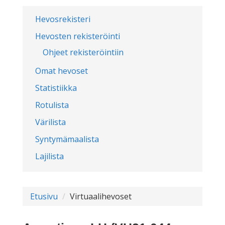
Hevosrekisteri
Hevosten rekisteröinti
Ohjeet rekisteröintiin
Omat hevoset
Statistiikka
Rotulista
Värilista
Syntymämaalista
Lajilista
Etusivu
Virtuaalihevoset