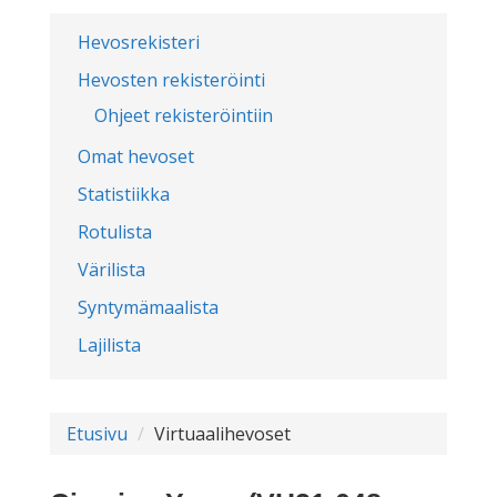
Hevosrekisteri
Hevosten rekisteröinti
Ohjeet rekisteröintiin
Omat hevoset
Statistiikka
Rotulista
Värilista
Syntymämaalista
Lajilista
Etusivu
Virtuaalihevoset