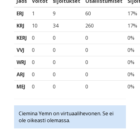
Jaos
Voitot
sijoitukset
Osallistumiset
Sijo
ERJ
1
9
60
17%
KRJ
10
34
260
17%
KERJ
0
0
0
0%
VVJ
0
0
0
0%
WRJ
0
0
0
0%
ARJ
0
0
0
0%
MEJ
0
0
0
0%
Ciemina Yemn on virtuaalihevonen. Se ei
ole oikeasti olemassa.