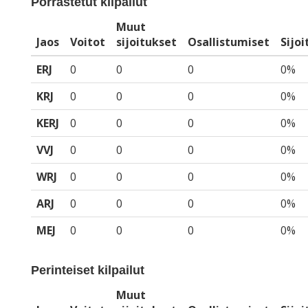
Porrastetut kilpailut
Muut
Jaos
Voitot
sijoitukset
Osallistumiset
Sijo
ERJ
0
0
0
0%
KRJ
0
0
0
0%
KERJ
0
0
0
0%
VVJ
0
0
0
0%
WRJ
0
0
0
0%
ARJ
0
0
0
0%
MEJ
0
0
0
0%
Perinteiset kilpailut
Muut