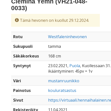
Ciemina Yemn (VH21-048-
0033)
Tämä hevonen on kuollut 29.12.2024.
Rotu
Westfaleninhevonen
Sukupuoli
tamma
Säkäkorkeus
168 cm
Syntynyt
23.02.2021,
Puola
, Kuollessaan 31.
ikääntyminen: 45pv = 1v
Väri
mustanruunikko
Painotus
kouluratsastus
Sivut
https://virtuaali.hennaihalainen.
Rekisteröity
11.04.2021