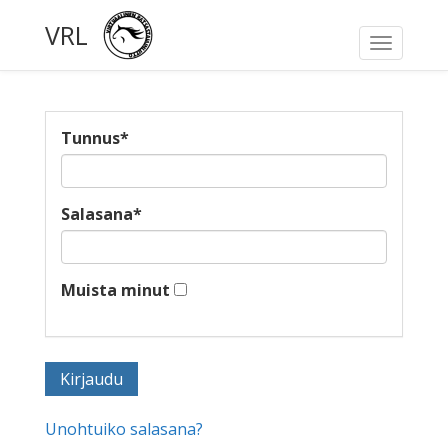
VRL
Toggle
navigati
Tunnus
*
Salasana
*
Muista minut
Unohtuiko salasana?