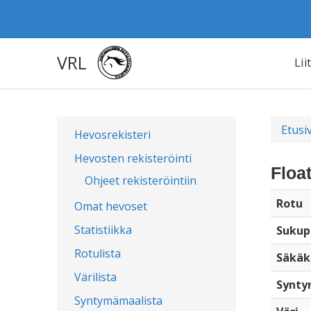
VRL
Lii
Etusi
Hevosrekisteri
Hevosten rekisteröinti
Floa
Ohjeet rekisteröintiin
Rotu
Omat hevoset
Statistiikka
Sukup
Rotulista
Säkäk
Värilista
Synty
Syntymämaalista