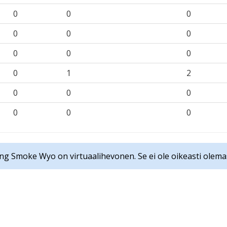
0
0
0
0
0
0
0
0
0
0
1
2
0
0
0
0
0
0
ing Smoke Wyo on virtuaalihevonen. Se ei ole oikeasti olema