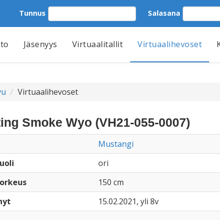
Tunnus
Salasana
tto
Jäsenyys
Virtuaalitallit
Virtuaalihevoset
vu
Virtuaalihevoset
ting Smoke Wyo (VH21-055-0007)
Mustangi
uoli
ori
orkeus
150 cm
nyt
15.02.2021, yli 8v