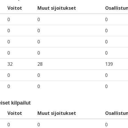
Voitot
Muut sijoitukset
Osallistu
0
0
0
0
0
0
0
0
0
0
0
0
32
28
139
0
0
0
0
0
0
iset kilpailut
Voitot
Muut sijoitukset
Osallistu
0
0
0