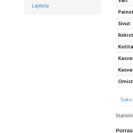
Väri
Lajilista
Paino
Sivut
Rekist
Kotita
Kasva
Kasva
Omist
Suku
Statist
Porrast