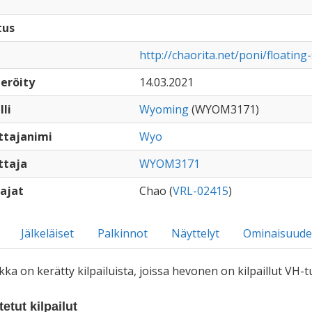
tus
http://chaorita.net/poni/floatin
eröity
14.03.2021
lli
Wyoming
(WYOM3171)
ttajanimi
Wyo
ttaja
WYOM3171
ajat
Chao (
VRL-02415
)
Jälkeläiset
Palkinnot
Näyttelyt
Ominaisuude
iikka on kerätty kilpailuista, joissa hevonen on kilpaillut VH
etut kilpailut