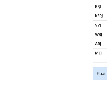
KRJ
KERJ
VVJ
WRJ
ARJ
MEJ
Float