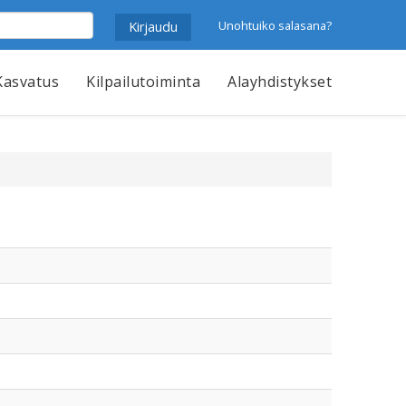
Unohtuiko salasana?
Kasvatus
Kilpailutoiminta
Alayhdistykset